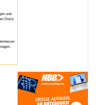
gen und
den Dreck
untenherum
genügen.