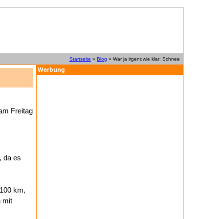
Startseite
»
Blog
» War ja irgendwie klar: Schnee
Werbung
am Freitag
, da es
 100 km,
 mit