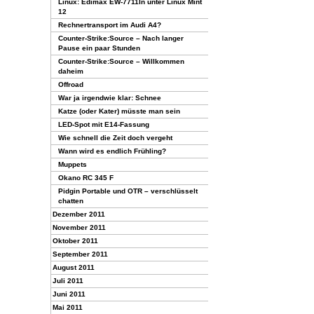
Linux: Edimax EW-7711In unter Linux Mint
12
Rechnertransport im Audi A4?
Counter-Strike:Source – Nach langer
Pause ein paar Stunden
Counter-Strike:Source – Willkommen
daheim
Offroad
War ja irgendwie klar: Schnee
Katze (oder Kater) müsste man sein
LED-Spot mit E14-Fassung
Wie schnell die Zeit doch vergeht
Wann wird es endlich Frühling?
Muppets
Okano RC 345 F
Pidgin Portable und OTR – verschlüsselt
chatten
Dezember 2011
November 2011
Oktober 2011
September 2011
August 2011
Juli 2011
Juni 2011
Mai 2011