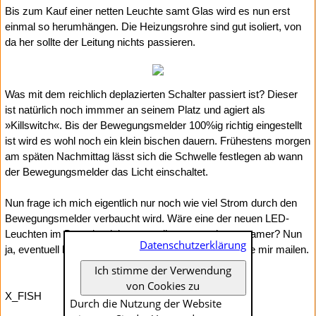
Bis zum Kauf einer netten Leuchte samt Glas wird es nun erst
einmal so herumhängen. Die Heizungsrohre sind gut isoliert, von
da her sollte der Leitung nichts passieren.
Was mit dem reichlich deplazierten Schalter passiert ist? Dieser
ist natürlich noch immmer an seinem Platz und agiert als
»Killswitch«. Bis der Bewegungsmelder 100%ig richtig eingestellt
ist wird es wohl noch ein klein bischen dauern. Frühestens morgen
am späten Nachmittag lässt sich die Schwelle festlegen ab wann
der Bewegungsmelder das Licht einschaltet.
Nun frage ich mich eigentlich nur noch wie viel Strom durch den
Bewegungsmelder verbaucht wird. Wäre eine der neuen LED-
Leuchten im Dauerbetrieb eventuell sogar noch sparsamer? Nun
Datenschutzerklärung
ja, eventuell kennt ja jemand eine Antwort und kann sie mir mailen.
Ich stimme der Verwendung
von Cookies zu
X_FISH
Durch die Nutzung der Website