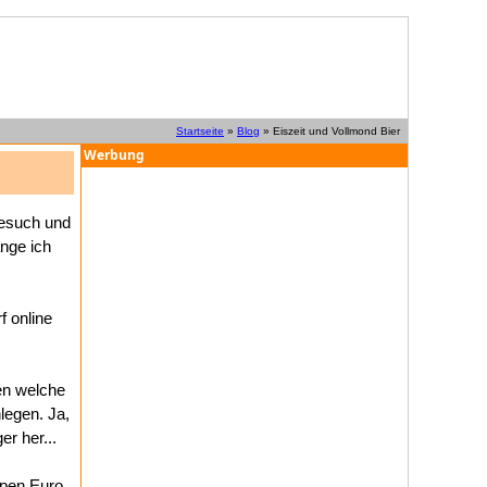
Startseite
»
Blog
» Eiszeit und Vollmond Bier
Werbung
esuch und
ange ich
f online
len welche
legen. Ja,
er her...
ppen Euro.