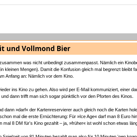
eit und Vollmond Bier
zusammen was nicht unbedingt zusammenpasst. Nämlich ein Kinob
 (in kleinen Mengen). Damit die Konfusion gleich mal begrenzt bleibt f
am Anfang an: Nämlich vor dem Kino.
eder ins Kino zu gehen. Also wird per E-Mail kommuniziert, einer dar
 und dann trifft man sich sogar pünktlich vor den Pforten des Kinos.
und dann »darf« der Kartenreservierer auch gleich noch die Karten ho
 schon mal die erste Ernüchterung: Für »Ice Age« darf man 8 Euro hin
 mal 8 DM für's Kino gezahlt – ja, »früher« ist wohl schon etwas läng
 Spielzeit von 81 Minuten bezahlt man also für 10 Minuten 'nen kna