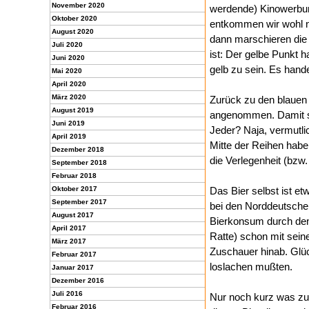
November 2020
werdende) Kinowerbun
Oktober 2020
entkommen wir wohl n
August 2020
dann marschieren die
Juli 2020
ist: Der gelbe Punkt 
Juni 2020
gelb zu sein. Es hande
Mai 2020
April 2020
März 2020
Zurück zu den blauen 
August 2019
angenommen. Damit sic
Juni 2019
Jeder? Naja, vermutli
April 2019
Mitte der Reihen hab
Dezember 2018
die Verlegenheit (bzw
September 2018
Februar 2018
Oktober 2017
Das Bier selbst ist et
September 2017
bei den Norddeutsche
August 2017
Bierkonsum durch den
April 2017
Ratte) schon mit seine
März 2017
Zuschauer hinab. Glüc
Februar 2017
loslachen mußten.
Januar 2017
Dezember 2016
Juli 2016
Nur noch kurz was zu
Februar 2016