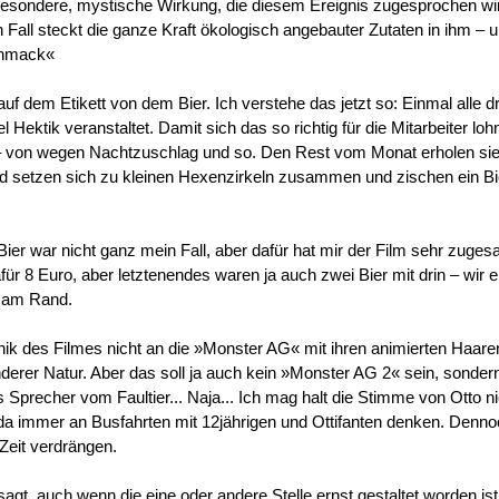
besondere, mystische Wirkung, die diesem Ereignis zugesprochen wi
 Fall steckt die ganze Kraft ökologisch angebauter Zutaten in ihm – u
chmack«
uf dem Etikett von dem Bier. Ich verstehe das jetzt so: Einmal alle d
el Hektik veranstaltet. Damit sich das so richtig für die Mitarbeiter lohn
 von wegen Nachtzuschlag und so. Den Rest vom Monat erholen sie
d setzen sich zu kleinen Hexenzirkeln zusammen und zischen ein B
r war nicht ganz mein Fall, aber dafür hat mir der Film sehr zuges
ür 8 Euro, aber letztenendes waren ja auch zwei Bier mit drin – wir e
ß am Rand.
k des Filmes nicht an die »Monster AG« mit ihren animierten Haaren
derer Natur. Aber das soll ja auch kein »Monster AG 2« sein, sonder
s Sprecher vom Faultier... Naja... Ich mag halt die Stimme von Otto ni
da immer an Busfahrten mit 12jährigen und Ottifanten denken. Denn
 Zeit verdrängen.
agt, auch wenn die eine oder andere Stelle ernst gestaltet worden ist