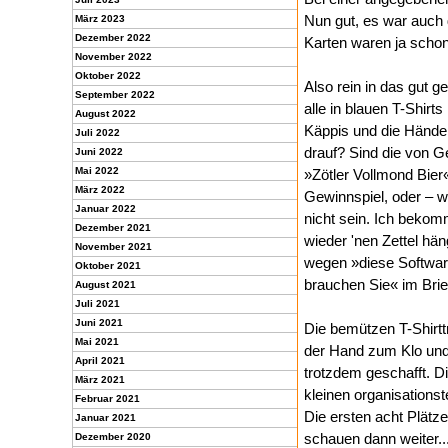
Nun gut, es war auch d
März 2023
Dezember 2022
Karten waren ja schon
November 2022
Oktober 2022
Also rein in das gut g
September 2022
alle in blauen T-Shir
August 2022
Käppis und die Hände 
Juli 2022
drauf? Sind die von G
Juni 2022
Mai 2022
»Zötler Vollmond Bier
März 2022
Gewinnspiel, oder – 
Januar 2022
nicht sein. Ich bek
Dezember 2021
wieder 'nen Zettel hä
November 2021
wegen »diese Software
Oktober 2021
brauchen Sie« im Brief
August 2021
Juli 2021
Juni 2021
Die bemützen T-Shirt
Mai 2021
der Hand zum Klo und
April 2021
trotzdem geschafft. 
März 2021
kleinen organisation
Februar 2021
Die ersten acht Plätze
Januar 2021
schauen dann weiter..
Dezember 2020