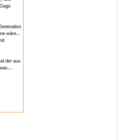
 Gags
Generation
ne wäre...
mit
at der aus
was....