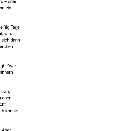
rd – oder
nd ein
reißig Tage
t, wird
 sich dann
ierchen
agt. Zwar
rinnern
 ran,
n eben
cht
och konnte
. Aber