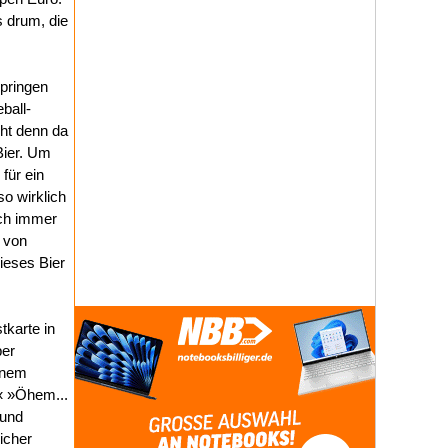
s drum, die
springen
ball-
eht denn da
Bier. Um
für ein
o wirklich
ch immer
s von
ieses Bier
karte in
ber
inem
« »Öhem...
 und
icher