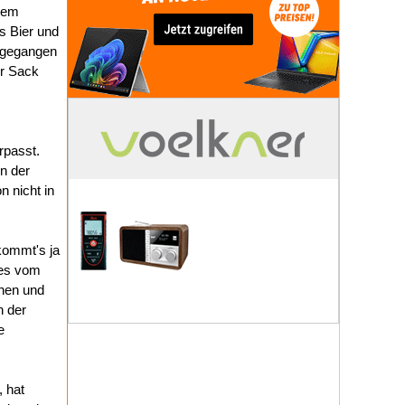
 dem
s Bier und
fgegangen
er Sack
rpasst.
n der
 nicht in
 kommt's ja
ees vom
hen und
n der
e
 hat