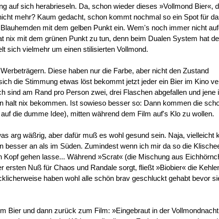
g auf sich herabrieseln. Da, schon wieder dieses »Vollmond Bier«,
icht mehr? Kaum gedacht, schon kommt nochmal so ein Spot für da
 Blauhemden mit dem gelben Punkt ein. Wem's noch immer nicht au
hat nix mit dem grünen Punkt zu tun, denn beim Dualen System hat d
lt sich vielmehr um einen stilisierten Vollmond.
Werbeträgern. Diese haben nur die Farbe, aber nicht den Zustand
h die Stimmung etwas löst bekommt jetzt jeder ein Bier im Kino ve
ch sind am Rand pro Person zwei, drei Flaschen abgefallen und jene i
en halt nix bekommen. Ist sowieso besser so: Dann kommen die schon
. auf die dumme Idee), mitten während dem Film auf's Klo zu wollen.
was arg wäßrig, aber dafür muß es wohl gesund sein. Naja, vielleicht
n besser an als im Süden. Zumindest wenn ich mir da so die Klisch
 Kopf gehen lasse... Während »Scrat« (die Mischung aus Eichhörnc
r ersten Nuß für Chaos und Randale sorgt, fließt »Biobier« die Kehle
klicherweise haben wohl alle schön brav geschluckt gehabt bevor si
m Bier und dann zurück zum Film: »Eingebraut in der Vollmondnacht,