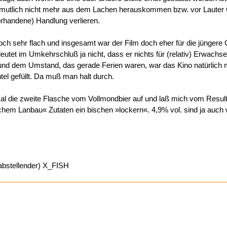
mutlich nicht mehr aus dem Lachen herauskommen bzw. vor Lauter
orhandene) Handlung verlieren.
h sehr flach und insgesamt war der Film doch eher für die jüngere 
eutet im Umkehrschluß ja nicht, dass er nichts für (relativ) Erwachse
und dem Umstand, das gerade Ferien waren, war das Kino natürlich 
el gefüllt. Da muß man halt durch.
al die zweite Flasche vom Vollmondbier auf und laß mich vom Result
hem Lanbau« Zutaten ein bischen »lockern«. 4,9% vol. sind ja auch 
 abstellender) X_FISH