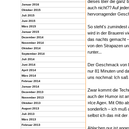
dieses Bier die ganz 
Januar 2016
auch nicht?? Auf jeden
Oktober 2015
hervorragender Ges
Juli 2015
Juni 2015
So steht's zumindest a
März 2015
Januar 2015
wird in der Brauerei vi
Dezember 2014
das nachts gemacht –
November 2014
von den Strapazen un
Oktober 2014
runter...
September 2014
Juli 2014
Der Geschmack von Bie
Juni 2014
April 2014
nur 81 Minuten und daf
März 2014
uns nochmal: Ich sa
Februar 2014
Januar 2014
Zwar kommt die Techni
Dezember 2013
auch der Humor ist an
November 2013
»Ice Age«. Mit Otto al
Oktober 2013
sonderlich – ich muß 
August 2013
Juli 2013
selbst ich das mit der
März 2013
Februar 2013
Ablachen pur ist anges