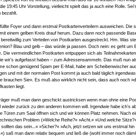
ie 19:45 Uhr Vorstellung, vielleicht spielt das ja auch eine Rolle. Sei'
 bezahlt.
efüllte Foyer und dann erstmal Postkartenverteilern ausweichen. Die 
ts mit einem gelben Kreis drauf herum. Dazu dann noch passende Base
bereitwillig zum Verteilen von Postkarten ausgestreckt. Hm. Was st
enion? Blau und gelb – das würde ja passen. Doch nein: es geht um 
«. Die vermeindlichen Postkarten entpuppen sich als Teilnahmekarten 
wie wir's aufgefasst haben – zum Adressensammeln. Das muß nun als
omme schon genügend Spam per E-Mail, habe am Scheibenwischer au
ngen und mit der normalen Post kommt ja auch bald täglich irgendwa
 brauchen Sie«. Es muß also wirklich nicht sein, dass auch noch »d
kasten liegt.
träger muß man dann geschickt austricksen wenn man ohne eine Post
 wieder zurück zu den anderen kommen will. Irgendwie habe ich's a
Die Türen zum Saal öffnen sich und wir können Platz nehmen. Nach e
stechnischen Problem (»Welche Reihe?« »Acht.« »Und welche Sitze?
 sollten das sein...« »Sicher?« »Ach, jetzt setzen wir uns erstmal hin
.«) saß man dann relativ bequem und ließ die (wohl immer noch däml