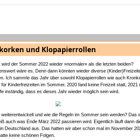
korken und Klopapierrollen
ht wird der Sommer 2022 wieder »normaler« als die letzten beiden?
swert wäre es. Denn dann könnten wieder diverse (Kinder)Freizeit
den. Ich sammle das Jahr über sowohl Klopapierrollen wie auch Kronk
für Kinderfreizeiten im Sommer. 2020 fand keine Freizeit statt, 2021 
fe inständig, dass es dieses Jahr wieder möglich sein wird.
e weiterentwickelt und wie die Regeln im Sommer sein werden? Das 
ß auch was Ende März 2022 passieren wird. Eigentlich läuft dann di
n Deutschland aus. Das hatten wir aber schon mal im November 20
hatte keine schönen Folgen.