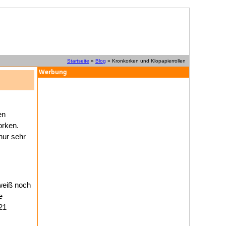
Startseite
»
Blog
» Kronkorken und Klopapierrollen
Werbung
en
orken.
nur sehr
weiß noch
e
21