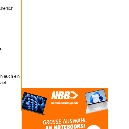
herlich
n.
h auch ein
iel