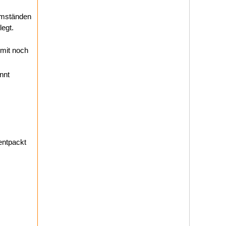
 Umständen
egt.
mit noch
nnt
ntpackt