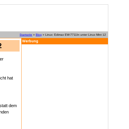
Startseite
»
Blog
» Linux: Edimax EW-7711In unter Linux Mint 12
Werbung
2
er
icht hat
statt dem
enden