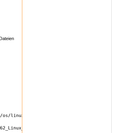
 Dateien
/os/linux -f Makefile.6

62_Linux_STA_v2.4.0.0/
