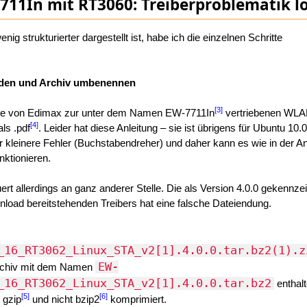
11In mit RT3060: Treiberproblematik l
nig strukturierter dargestellt ist, habe ich die einzelnen Schritte
laden und Archiv umbenennen
[3]
ite von Edimax zur unter dem Namen EW-7711In
vertriebenen WLA
[4]
als .pdf
. Leider hat diese Anleitung – sie ist übrigens für Ubuntu 10.
r kleinere Fehler (Buchstabendreher) und daher kann es wie in der An
unktionieren.
ert allerdings an ganz anderer Stelle. Die als Version 4.0.0 gekennze
oad bereitstehenden Treibers hat eine falsche Dateiendung.
_16_RT3062_Linux_STA_v2[1].4.0.0.tar.bz2(1).z
EW-
Archiv mit dem Namen
_16_RT3062_Linux_STA_v2[1].4.0.0.tar.bz2
enthalt
[5]
[6]
 gzip
und nicht bzip2
komprimiert.