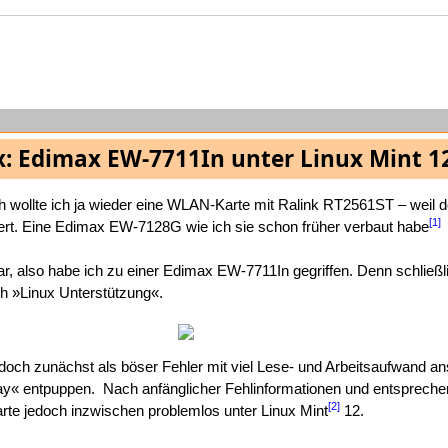
x: Edimax EW-7711In unter Linux Mint 1
ch wollte ich ja wieder eine WLAN-Karte mit Ralink RT2561ST – weil d
[1]
iert. Eine Edimax EW-7128G wie ich sie schon früher verbaut habe
rbar, also habe ich zu einer Edimax EW-7711In gegriffen. Denn schließl
ch »Linux Unterstützung«.
jedoch zunächst als böser Fehler mit viel Lese- und Arbeitsaufwand an
lay« entpuppen.
Nach anfänglicher Fehlinformationen und entsprech
[2]
arte jedoch inzwischen problemlos unter Linux Mint
12.