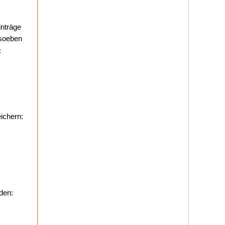
nträge
 soeben
:
ichern:
den: