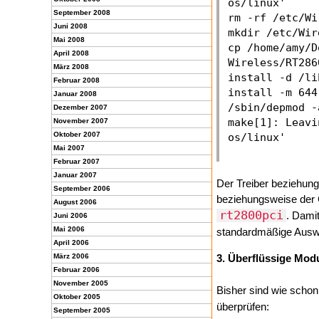
os/linux'

September 2008
rm -rf /etc/Wi
Juni 2008
mkdir /etc/Wir
Mai 2008
cp /home/amy/D
April 2008
Wireless/RT286
März 2008
install -d /li
Februar 2008
install -m 644
Januar 2008
/sbin/depmod -
Dezember 2007
make[1]: Leavi
November 2007
Oktober 2007
Mai 2007
Februar 2007
Januar 2007
Der Treiber beziehung
September 2006
beziehungsweise der C
August 2006
rt2800pci
. Dami
Juni 2006
Mai 2006
standardmäßige Auswa
April 2006
März 2006
3. Überflüssige Modu
Februar 2006
November 2005
Bisher sind wie scho
Oktober 2005
überprüfen:
September 2005