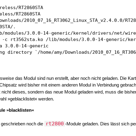
reless/RT2860STA

eless/RT2860STA

ownloads/2010_07_16_RT3062_Linux_STA_v2.4.0.0/RT28
0STA/.

b/modules/3.0.0-14-generic/kernel/drivers/net/wire
 -c rt3562sta.ko /lib/modules/3.0.0-14-generic/ker
a 3.0.0-14-generic

ng directory `/home/amy/Downloads/2010_07_16_RT306
sweise das Modul sind nun erstellt, aber noch nicht geladen. Die Kar
hipsatz wird bisher mit einem anderen Modul in Verbindung gebrach
t nicht dieses, sondern das neue Modul geladen wird, muss die bishe
hl »geblacklistet« werden.
le »blacklisten«
rt2800
n geschrieben noch die
-Module geladen. Dies lässt sich p