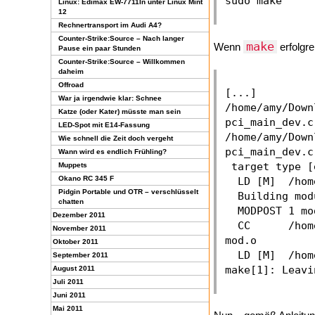
Linux: Edimax EW-7711In unter Linux Mint
12
Rechnertransport im Audi A4?
Counter-Strike:Source – Nach langer
make
Wenn
erfolgre
Pause ein paar Stunden
Counter-Strike:Source – Willkommen
daheim
Offroad
[...]

War ja irgendwie klar: Schnee
/home/amy/Down
Katze (oder Kater) müsste man sein
pci_main_dev.c
LED-Spot mit E14-Fassung
/home/amy/Down
Wie schnell die Zeit doch vergeht
pci_main_dev.c
Wann wird es endlich Frühling?
 target type [
Muppets
Okano RC 345 F
  LD [M]  /hom
Pidgin Portable und OTR – verschlüsselt
  Building mod
chatten
  MODPOST 1 mo
Dezember 2011
  CC      /hom
November 2011
mod.o

Oktober 2011
  LD [M]  /hom
September 2011
August 2011
Juli 2011
Juni 2011
Mai 2011