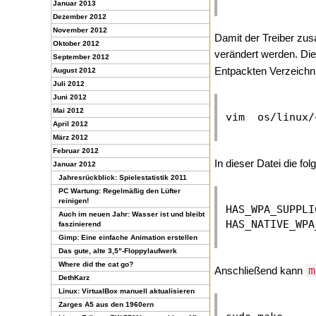
Januar 2013
Dezember 2012
November 2012
Damit der Treiber zu
Oktober 2012
verändert werden. Die
September 2012
Entpackten Verzeichni
August 2012
Juli 2012
Juni 2012
Mai 2012
April 2012
März 2012
Februar 2012
In dieser Datei die fo
Januar 2012
Jahresrückblick: Spielestatistik 2011
PC Wartung: Regelmäßig den Lüfter
reinigen!
HAS_WPA_SUPPLI
Auch im neuen Jahr: Wasser ist und bleibt
faszinierend
Gimp: Eine einfache Animation erstellen
Das gute, alte 3,5"-Floppylaufwerk
Where did the cat go?
m
Anschließend kann
DethKarz
Linux: VirtualBox manuell aktualisieren
Zarges A5 aus den 1960ern