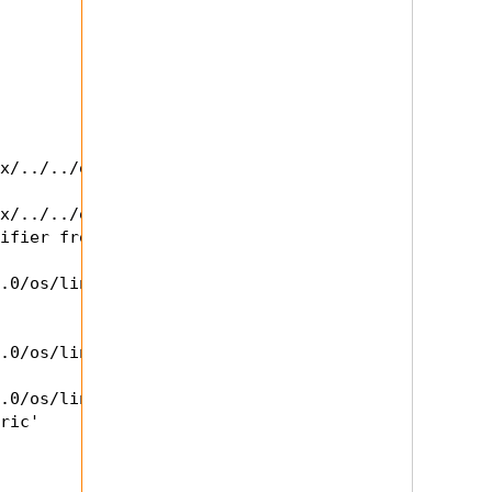
x/../../os/linux/

x/../../os/linux/

ifier from pointer

.0/os/linux/rt3562sta.o

.0/os/linux/rt3562sta.

.0/os/linux/rt3562sta.ko
