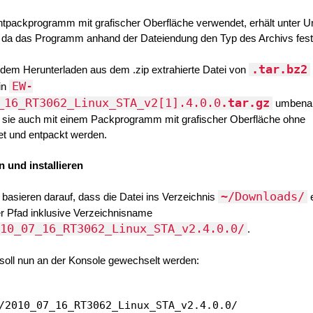
Entpackprogramm mit grafischer Oberfläche verwendet, erhält unter
 da das Programm anhand der Dateiendung den Typ des Archivs festl
.tar.bz2
dem Herunterladen aus dem .zip extrahierte Datei von
EW-
in
_16_RT3062_Linux_STA_v2[1].4.0.0
.tar.gz
umbena
sie auch mit einem Packprogramm mit grafischer Oberfläche ohne
et und entpackt werden.
n und installieren
~/Downloads/
 basieren darauf, dass die Datei ins Verzeichnis
e
er Pfad inklusive Verzeichnisname
10_07_16_RT3062_Linux_STA_v2.4.0.0/
.
 soll nun an der Konsole gewechselt werden: