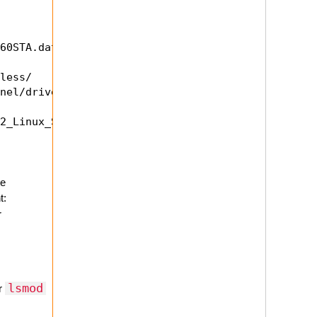
60STA.dat /etc/

less/

nel/drivers/net/wireless/

2_Linux_STA_v2.4.0.0/

te
t:
r
lsmod
er