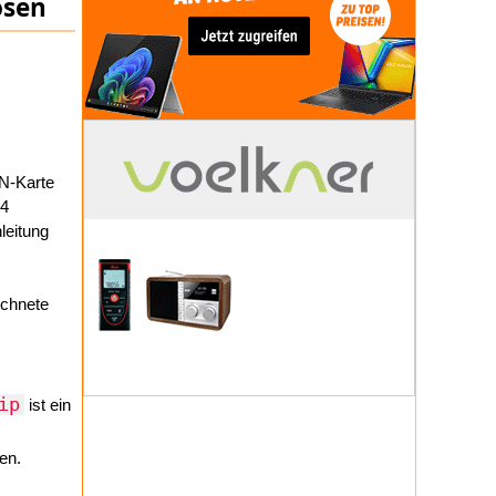
ösen
N-Karte
04
leitung
ichnete
ip
ist ein
en.