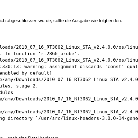
ich abgeschlossen wurde, sollte die Ausgabe wie folgt enden:
loads/2010_07_16_RT3062_Linux_STA_v2.4.0.0/os/linu
: In function ‘rt2860_probe’:

loads/2010_07_16_RT3062_Linux_STA_v2.4.0.0/os/linu
:330:13: warning: assignment discards ‘const’ qual
enabled by default]

e/amy/Downloads/2010_07_16_RT3062_Linux_STA_v2.4.0
ules, stage 2.

dules

e/amy/Downloads/2010_07_16_RT3062_Linux_STA_v2.4.0
e/amy/Downloads/2010_07_16_RT3062_Linux_STA_v2.4.0