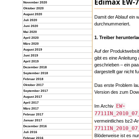
Edimax EW-77
November 2020
Oktober 2020
August 2020
Damit der Ablauf ein we
Juli 2020
durchnummeriert.
Juni 2020
Mai 2020
1. Treiber herunter
April 2020
März 2020
August 2019
Auf der Produktwebs
Juni 2019
gibt es eine Anleitung 
April 2019
geschrieben – ein paa
Dezember 2018
dargestellt gar nicht f
September 2018
Februar 2018
Das erste Problem lau
Oktober 2017
September 2017
Version des zum Downl
August 2017
April 2017
EW-
Im Archiv
März 2017
7711IN_2010_07
Februar 2017
vermeintliches bz2-
Januar 2017
Dezember 2016
7711IN_2010_07
Juli 2016
Blöderweise ist es nur
Februar 2016