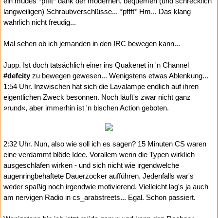
ein müdes *pffft* dank der modernen, bequemen (und schrecklich
langweiligen) Schraubverschlüsse... *pffft* Hm... Das klang
wahrlich nicht freudig...
Mal sehen ob ich jemanden in den IRC bewegen kann...
Jupp. Ist doch tatsächlich einer ins Quakenet in 'n Channel
#defcity
zu bewegen gewesen... Wenigstens etwas Ablenkung...
1:54 Uhr. Inzwischen hat sich die Lavalampe endlich auf ihren
eigentlichen Zweck besonnen. Noch läuft's zwar nicht ganz
»rund«, aber immerhin ist 'n bischen Action geboten.
2:32 Uhr. Nun, also wie soll ich es sagen? 15 Minuten CS waren
eine verdammt blöde Idee. Vorallem wenn die Typen wirklich
ausgeschlafen wirken - und sich nicht wie irgendwelche
augenringbehaftete Dauerzocker aufführen. Jedenfalls war's
weder spaßig noch irgendwie motivierend. Vielleicht lag's ja auch
am nervigen Radio in cs_arabstreets... Egal. Schon passiert.