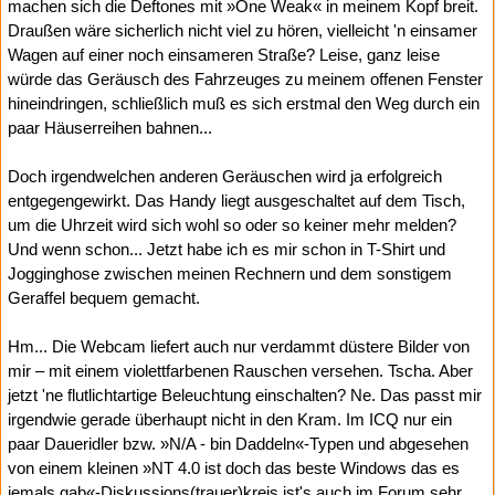
machen sich die Deftones mit »One Weak« in meinem Kopf breit.
Draußen wäre sicherlich nicht viel zu hören, vielleicht 'n einsamer
Wagen auf einer noch einsameren Straße? Leise, ganz leise
würde das Geräusch des Fahrzeuges zu meinem offenen Fenster
hineindringen, schließlich muß es sich erstmal den Weg durch ein
paar Häuserreihen bahnen...
Doch irgendwelchen anderen Geräuschen wird ja erfolgreich
entgegengewirkt. Das Handy liegt ausgeschaltet auf dem Tisch,
um die Uhrzeit wird sich wohl so oder so keiner mehr melden?
Und wenn schon... Jetzt habe ich es mir schon in T-Shirt und
Jogginghose zwischen meinen Rechnern und dem sonstigem
Geraffel bequem gemacht.
Hm... Die Webcam liefert auch nur verdammt düstere Bilder von
mir – mit einem violettfarbenen Rauschen versehen. Tscha. Aber
jetzt 'ne flutlichtartige Beleuchtung einschalten? Ne. Das passt mir
irgendwie gerade überhaupt nicht in den Kram. Im ICQ nur ein
paar Daueridler bzw. »N/A - bin Daddeln«-Typen und abgesehen
von einem kleinen »NT 4.0 ist doch das beste Windows das es
jemals gab«-Diskussions(trauer)kreis ist's auch im Forum sehr