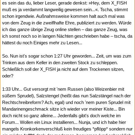
es sein das du, lieber Leser, gerade denkst: »Hey, dem X_FISH
muß es ja verdammt langweilig gewesen sein...«. Tscha, stimmt
schon irgendwie. Außnahmsweise kommen halt auch mal was
von dem Zeug in die zweiflhafte Ehre, publiziert zu werden. Würde
ich das ganze übrige Zeug online stellen – das ganze Zeug, was
ich sonst noch so in langen Nächten geschrieben habe – tscha, da
hättest du noch Einiges mehr zu Lesen...
So. Nun ist's sogar schon 1:27 Uhr geworden... Zeit, um was zum
Trinken aus dem Keller in den zweiten Stock zu schleppen.
Schließlich soll der X_FISH ja nicht auf dem Trockenen sitzen,
oder?
1:33 Uhr... Gut versorgt mit 'nem Russen (also Weizenbier mit
süßem Sprudel), Salzstengel (heißt das nun Salzstängel nach der
Rechtschreibreform? Ach, egal) und noch 'nem puren Sprudel mit
Mandarinengeschmack sitze ich wieder vor meiner Kiste... Bin
doch nicht so ganz alleine... Jedenfalls gibt's doch welche im
Forum... Wollen ein Linux installieren... Nunja, und ich habe hier
mangels Kronkorkenverschluß kein freudiges *pflöpp* sondern nur