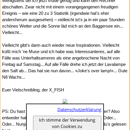
Wenigstens bin ich jetzt müde genug und kann den Rechner
abschalten. Zwar nicht mit einem vorangegangenen freudigen
Ereignis – wie eine 20 zu 3 Statistik (irgendwie hat's eher
andersherum ausgesehen) – vielleicht ist's ja in ein paar Stunden
schönes Wetter und die Sonne läd mich an den Baggersee ein...
Vielleicht...
Vielleicht gibt's dann auch wieder neue Inspirationen. Vielleicht
küßt mich 'ne Muse und ich habe was Interessanteres, auf alle
Fälle was Unterhaltsameres als eine angebrochene Nacht von
Freitag auf Samstag... Auf alle Fälle drehe ich jetzt der Lavalampe
den Saft ab... Das hat sie nun davon... »Joke's over lamp!«... Gute
N8 Wachs...
Euer Vielschreibling, der X_FISH
Datenschutzerklärung
PS: Du hast wirklich alles gelesen? Bis zum Schluß hier? Also
entweder hattest du wirklich nichts besseres zu tun... Oder...
Ich stimme der Verwendung
Oder... Nunja... Kannst ja
eine Mail schreiben
warum du's gelesen
von Cookies zu