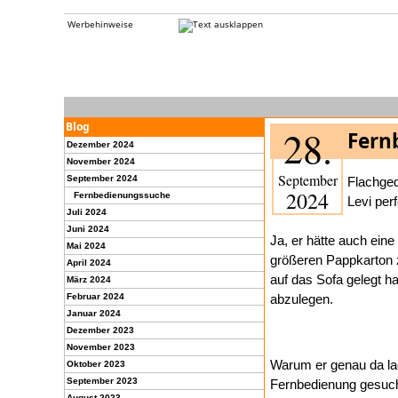
Werbehinweise
Blog
28.
Fern
Dezember 2024
November 2024
September
September 2024
Flachged
2024
Fernbedienungssuche
Levi per
Juli 2024
Juni 2024
Ja, er hätte auch eine
Mai 2024
größeren Pappkarton 
April 2024
auf das Sofa gelegt h
März 2024
Februar 2024
abzulegen.
Januar 2024
Dezember 2023
November 2023
Warum er genau da lag
Oktober 2023
September 2023
Fernbedienung gesuc
August 2023