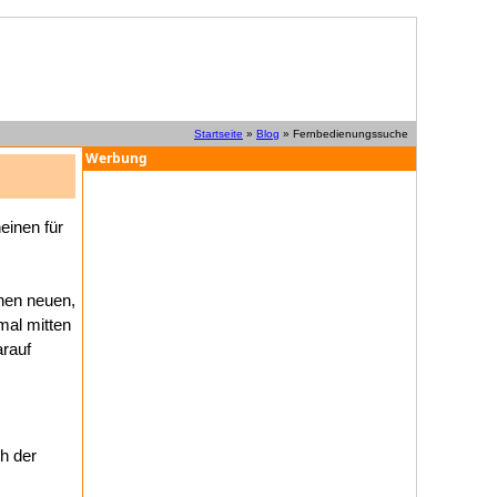
Startseite
»
Blog
» Fernbedienungssuche
Werbung
einen für
inen neuen,
mal mitten
arauf
ch der