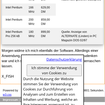
Intel Pentium
166
629,00
MHz
DM
Intel Pentium
200
859,00
MHz
DM
Intel Pentium
180
899,00
Quelle: Anzeige von
Pro 256 kB
MHz
DM
ALTERNATE (Linden) in PC
Magazin DOS 02/97
Morgen widme ich mich ebenfalls der Software. Allerdings einer
Anwendung, welche damals für mich nicht mehr wegzudenken
Datenschutzerklärung
war und ich sie auch heute noch verwende. Einfach überraschen
lassen.
Ich stimme der Verwendung
von Cookies zu
X_FISH
Durch die Nutzung der Website
stimmen Sie der Verwendung von
Cookies zur Durch­führung von
Powered by
Das Generieren dieser Seite dauerte genau 0.00801 Sekunden.
Analysen und zum Erstellen von
w3.css
Inhalten und Werbung, welche an
Impressum
|
Datenschutzerklärung
Ihre Interessen angepasst ist, zu.