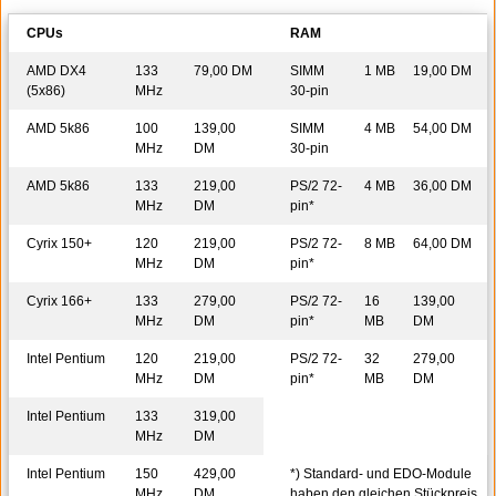
CPUs
RAM
AMD DX4
133
79,00 DM
SIMM
1 MB
19,00 DM
(5x86)
MHz
30-pin
AMD 5k86
100
139,00
SIMM
4 MB
54,00 DM
MHz
DM
30-pin
AMD 5k86
133
219,00
PS/2 72-
4 MB
36,00 DM
MHz
DM
pin*
Cyrix 150+
120
219,00
PS/2 72-
8 MB
64,00 DM
MHz
DM
pin*
Cyrix 166+
133
279,00
PS/2 72-
16
139,00
MHz
DM
pin*
MB
DM
Intel Pentium
120
219,00
PS/2 72-
32
279,00
MHz
DM
pin*
MB
DM
Intel Pentium
133
319,00
MHz
DM
Intel Pentium
150
429,00
*) Standard- und EDO-Module
MHz
DM
haben den gleichen Stückpreis