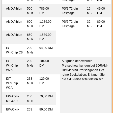
MHz
DM
Fastpage
MB
DM
AMD Athlon
550
789,00
PS/2 72-pin
16
49,00
MHz
DM
Fastpage
MB
DM
AMD Athlon
600
1.189,00
PS/2 72-pin
32
89,00
MHz
DM
Fastpage
MB
DM
AMD Athlon
650
1.539,00
MHz
DM
IDT
200
94,00 DM
WinChip C6
MHz
IDT
200
104,00
Aufgrund der externen
WinChip
MHz
DM
Preisschwankungen bei SDRAM-
W2A
DIMMs sind Preisangaben z.Zt.
reine Spekulation. Erfragen Sie
IDT
233
129,00
die akt. Preise bitte telefonisch.
WinChip
MHz
DM
W2A
IBM/Cyrix
250
79,00 DM
M2 300+
MHz
IBM/Cyrix
263
89,00 DM