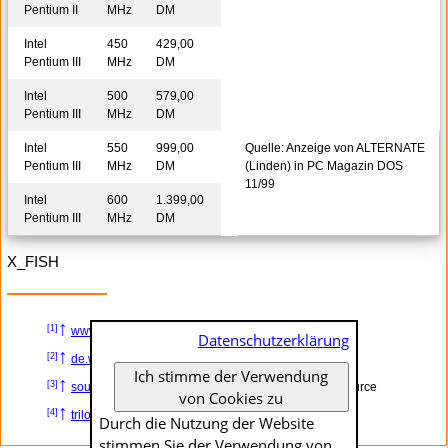
Pentium II
MHz
DM
Intel
450
429,00
Pentium III
MHz
DM
Intel
500
579,00
Pentium III
MHz
DM
Intel
550
999,00
Quelle: Anzeige von ALTERNATE
Pentium III
MHz
DM
(Linden) in PC Magazin DOS
11/99
Intel
600
1.399,00
Pentium III
MHz
DM
X_FISH
↑
[1]
www.x-fish.org
– Doom II
Datenschutzerklärung
↑
[2]
de.wikipedia.org
– Marathon (Computerspiel)
Ich stimme der Verwendung
↑
[3]
source.bungie.org
– Aleph One - Marathon Open Source
von Cookies zu
↑
[4]
trilogyrelease.bungie.org
– The Trilogy Release
Durch die Nutzung der Website
stimmen Sie der Verwendung von