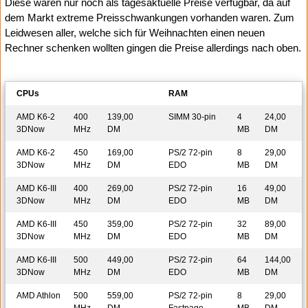
Diese waren nur noch als tagesaktuelle Preise verfügbar, da auf
dem Markt extreme Preisschwankungen vorhanden waren. Zum
Leidwesen aller, welche sich für Weihnachten einen neuen
Rechner schenken wollten gingen die Preise allerdings nach oben.
CPUs
RAM
AMD K6-2
400
139,00
SIMM 30-pin
4
24,00
3DNow
MHz
DM
MB
DM
AMD K6-2
450
169,00
PS/2 72-pin
8
29,00
3DNow
MHz
DM
EDO
MB
DM
AMD K6-III
400
269,00
PS/2 72-pin
16
49,00
3DNow
MHz
DM
EDO
MB
DM
AMD K6-III
450
359,00
PS/2 72-pin
32
89,00
3DNow
MHz
DM
EDO
MB
DM
AMD K6-III
500
449,00
PS/2 72-pin
64
144,00
3DNow
MHz
DM
EDO
MB
DM
AMD Athlon
500
559,00
PS/2 72-pin
8
29,00