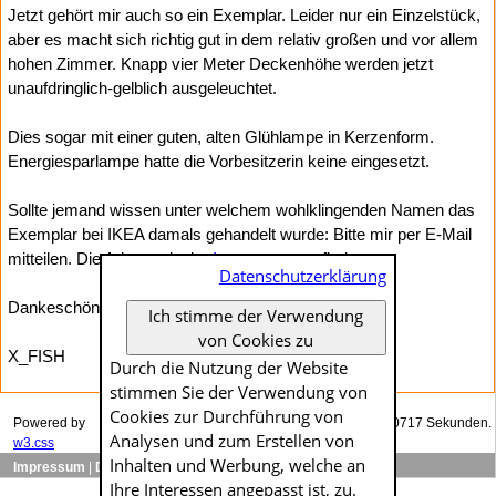
Jetzt gehört mir auch so ein Exemplar. Leider nur ein Einzelstück,
aber es macht sich richtig gut in dem relativ großen und vor allem
hohen Zimmer. Knapp vier Meter Deckenhöhe werden jetzt
unaufdringlich-gelblich ausgeleuchtet.
Dies sogar mit einer guten, alten Glühlampe in Kerzenform.
Energiesparlampe hatte die Vorbesitzerin keine eingesetzt.
Sollte jemand wissen unter welchem wohlklingenden Namen das
Exemplar bei IKEA damals gehandelt wurde: Bitte mir per E-Mail
mitteilen. Die Adresse ist im
Impressum
zu finden.
Datenschutzerklärung
Dankeschön im Voraus dafür.
Ich stimme der Verwendung
von Cookies zu
X_FISH
Durch die Nutzung der Website
stimmen Sie der Verwendung von
Cookies zur Durch­führung von
Powered by
Das Generieren dieser Seite dauerte genau 0.00717 Sekunden.
Analysen und zum Erstellen von
w3.css
Inhalten und Werbung, welche an
Impressum
|
Datenschutzerklärung
Ihre Interessen angepasst ist, zu.