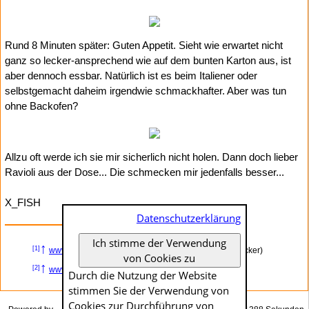
Rund 8 Minuten später: Guten Appetit. Sieht wie erwartet nicht
ganz so lecker-ansprechend wie auf dem bunten Karton aus, ist
aber dennoch essbar. Natürlich ist es beim Italiener oder
selbstgemacht daheim irgendwie schmackhafter. Aber was tun
ohne Backofen?
Allzu oft werde ich sie mir sicherlich nicht holen. Dann doch lieber
Ravioli aus der Dose... Die schmecken mir jedenfalls besser...
X_FISH
Datenschutzerklärung
Ich stimme der Verwendung
↑
[1]
www.x-fish.org
– Eine flache »Calzone« (trotzdem lecker)
von Cookies zu
↑
[2]
www.aldi-sued.de
– ALDI SÜD - Startseite
Durch die Nutzung der Website
stimmen Sie der Verwendung von
Cookies zur Durch­führung von