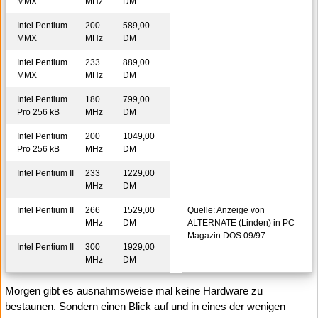
MMX
MHz
DM
Intel Pentium
200
589,00
MMX
MHz
DM
Intel Pentium
233
889,00
MMX
MHz
DM
Intel Pentium
180
799,00
Pro 256 kB
MHz
DM
Intel Pentium
200
1049,00
Pro 256 kB
MHz
DM
Intel Pentium II
233
1229,00
MHz
DM
Intel Pentium II
266
1529,00
Quelle: Anzeige von
MHz
DM
ALTERNATE (Linden) in PC
Magazin DOS 09/97
Intel Pentium II
300
1929,00
MHz
DM
Morgen gibt es ausnahmsweise mal keine Hardware zu
bestaunen. Sondern einen Blick auf und in eines der wenigen