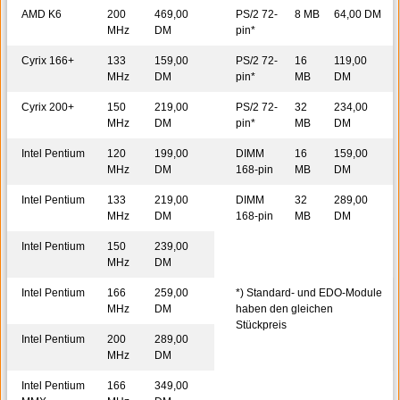
AMD K6
200
469,00
PS/2 72-
8 MB
64,00 DM
MHz
DM
pin*
Cyrix 166+
133
159,00
PS/2 72-
16
119,00
MHz
DM
pin*
MB
DM
Cyrix 200+
150
219,00
PS/2 72-
32
234,00
MHz
DM
pin*
MB
DM
Intel Pentium
120
199,00
DIMM
16
159,00
MHz
DM
168-pin
MB
DM
Intel Pentium
133
219,00
DIMM
32
289,00
MHz
DM
168-pin
MB
DM
Intel Pentium
150
239,00
MHz
DM
Intel Pentium
166
259,00
*) Standard- und EDO-Module
MHz
DM
haben den gleichen
Stückpreis
Intel Pentium
200
289,00
MHz
DM
Intel Pentium
166
349,00