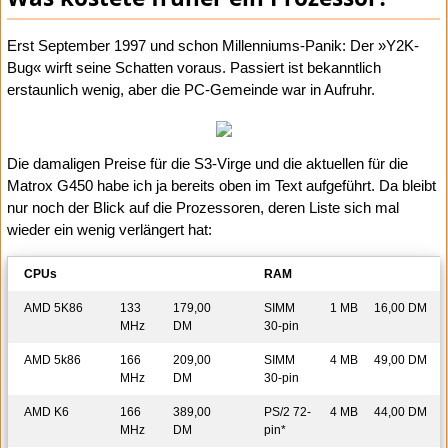
Erst September 1997 und schon Millenniums-Panik: Der »Y2K-
Bug« wirft seine Schatten voraus. Passiert ist bekanntlich
erstaunlich wenig, aber die PC-Gemeinde war in Aufruhr.
Die damaligen Preise für die S3-Virge und die aktuellen für die
Matrox G450 habe ich ja bereits oben im Text aufgeführt. Da bleibt
nur noch der Blick auf die Prozessoren, deren Liste sich mal
wieder ein wenig verlängert hat:
CPUs
RAM
AMD 5K86
133
179,00
SIMM
1 MB
16,00 DM
MHz
DM
30-pin
AMD 5k86
166
209,00
SIMM
4 MB
49,00 DM
MHz
DM
30-pin
AMD K6
166
389,00
PS/2 72-
4 MB
44,00 DM
MHz
DM
pin*