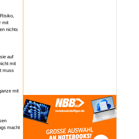
Risiko,
r mit
en nichts
sie auf
nicht mit
it muss
 ganze mit
ssen
ings macht