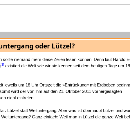
untergang oder Lützel?
ch sollte niemand mehr diese Zeilen lesen können. Denn laut Harold E
[1]
g
existiert die Welt wie wir sie kennen seit dem heutigen Tage um 18
weit jeweils um 18 Uhr Ortszeit die »Entrückung« mit Erdbeben beginne
l, somit wird der von ihm auf den 21. Oktober 2011 vorhergesagten
ch nicht eintreten.
ar: Lützel statt Weltuntergang. Aber was ist überhaupt Lützel und wa
m Weltuntergang? Ganz einfach: Weil man in Lützel die ganze Welt bef