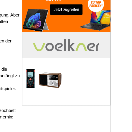
gung. Aber
tten
en der
 die
anfängt zu
d
tspieler.
Hochbett
merhin: