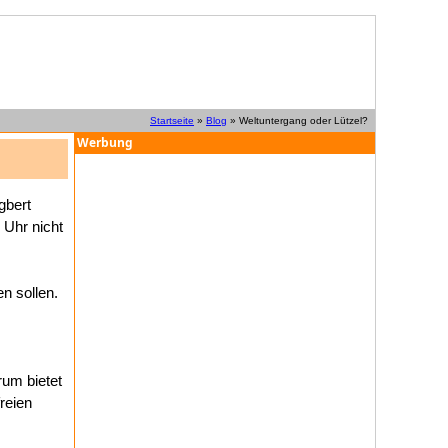
Startseite
»
Blog
» Weltuntergang oder Lützel?
Werbung
gbert
 Uhr nicht
n sollen.
rum bietet
reien