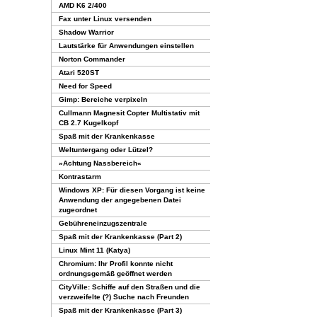
AMD K6 2/400
Fax unter Linux versenden
Shadow Warrior
Lautstärke für Anwendungen einstellen
Norton Commander
Atari 520ST
Need for Speed
Gimp: Bereiche verpixeln
Cullmann Magnesit Copter Multistativ mit
CB 2.7 Kugelkopf
Spaß mit der Krankenkasse
Weltuntergang oder Lützel?
»Achtung Nassbereich«
Kontrastarm
Windows XP: Für diesen Vorgang ist keine
Anwendung der angegebenen Datei
zugeordnet
Gebühreneinzugszentrale
Spaß mit der Krankenkasse (Part 2)
Linux Mint 11 (Katya)
Chromium: Ihr Profil konnte nicht
ordnungsgemäß geöffnet werden
CityVille: Schiffe auf den Straßen und die
verzweifelte (?) Suche nach Freunden
Spaß mit der Krankenkasse (Part 3)