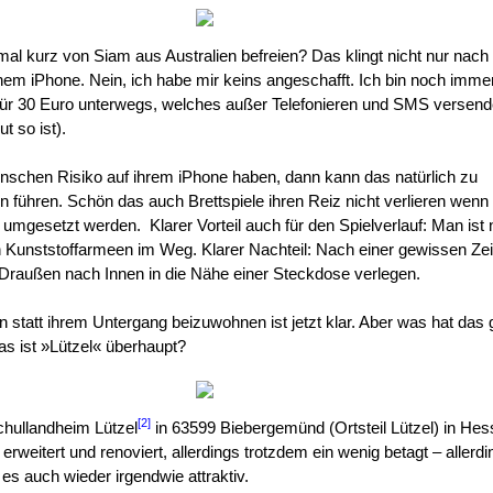
al kurz von Siam aus Australien befreien? Das klingt nicht nur nach 
inem iPhone. Nein, ich habe mir keins angeschafft. Ich bin noch imme
für 30 Euro unterwegs, welches außer Telefonieren und SMS versend
t so ist).
schen Risiko auf ihrem iPhone haben, dann kann das natürlich zu
führen. Schön das auch Brettspiele ihren Reiz nicht verlieren wenn 
y umgesetzt werden.
Klarer Vorteil auch für den Spielverlauf: Man ist 
n Kunststoffarmeen im Weg. Klarer Nachteil: Nach einer gewissen Ze
 Draußen nach Innen in die Nähe einer Steckdose verlegen.
n statt ihrem Untergang beizuwohnen ist jetzt klar. Aber was hat das
as ist »Lützel« überhaupt?
[2]
Schullandheim Lützel
in 63599 Biebergemünd (Ortsteil Lützel) in He
erweitert und renoviert, allerdings trotzdem ein wenig betagt – allerd
es auch wieder irgendwie attraktiv.