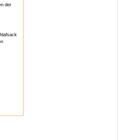
en der
hlafsack
en