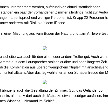
nnen untergebracht werden, aufgrund von aktuell stattfindenden
standen ein paar der vorhandenen Zimmer allerdings nicht zur Verfü
lange man entsprechend weniger Personen ist. Knapp 20 Personen ha
, unter anderem mit Risiko auf dem iPhone.
in einer Mischung aus »am Busen der Natur« und »am A..llerwertest
rtscheibe war auch für den einen oder andern Treffer gut. Auch wenn
Stimme aus dem Lautsprecher stoisch quäkte und nach längerer Zeit 
eb die Kombination aus überschwenglichem »triple« mit anschließen
 unterhaltsam. Aber das lag wohl eher an der Schadenfreude der Mi
el übrigens auch die Gestaltung der Zimmer. Gut, das Geländer vom 
 sein, alternativ darf auch die Matratze etwas niedriger ausfallen. Im
ines Wissens – niemand im Schlaf.