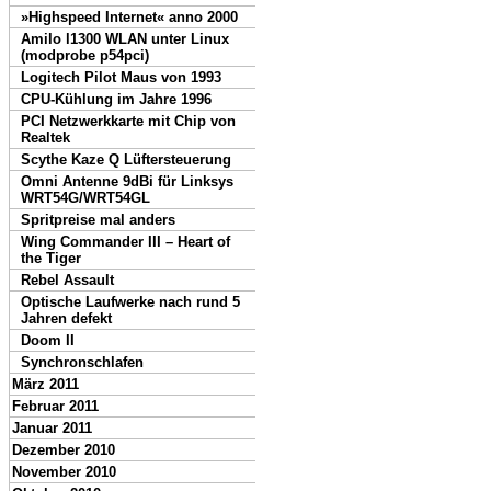
»Highspeed Internet« anno 2000
Amilo l1300 WLAN unter Linux
(modprobe p54pci)
Logitech Pilot Maus von 1993
CPU-Kühlung im Jahre 1996
PCI Netzwerkkarte mit Chip von
Realtek
Scythe Kaze Q Lüftersteuerung
Omni Antenne 9dBi für Linksys
WRT54G/WRT54GL
Spritpreise mal anders
Wing Commander III – Heart of
the Tiger
Rebel Assault
Optische Laufwerke nach rund 5
Jahren defekt
Doom II
Synchronschlafen
März 2011
Februar 2011
Januar 2011
Dezember 2010
November 2010