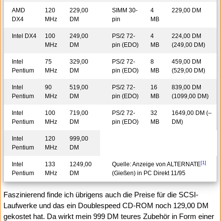
AMD
120
229,00
SIMM 30-
4
229,00 DM
DX4
MHz
DM
pin
MB
Intel DX4
100
249,00
PS/2 72-
4
224,00 DM
MHz
DM
pin (EDO)
MB
(249,00 DM)
Intel
75
329,00
PS/2 72-
8
459,00 DM
Pentium
MHz
DM
pin (EDO)
MB
(529,00 DM)
Intel
90
519,00
PS/2 72-
16
839,00 DM
Pentium
MHz
DM
pin (EDO)
MB
(1099,00 DM)
Intel
100
719,00
PS/2 72-
32
1649,00 DM (–
Pentium
MHz
DM
pin (EDO)
MB
DM)
Intel
120
999,00
Pentium
MHz
DM
[1]
Intel
133
1249,00
Quelle: Anzeige von ALTERNATE
Pentium
MHz
DM
(Gießen) in PC Direkt 11/95
Faszinierend finde ich übrigens auch die Preise für die SCSI-
Laufwerke und das ein Doublespeed CD-ROM noch 129,00 DM
gekostet hat. Da wirkt mein 999 DM teures Zubehör in Form einer