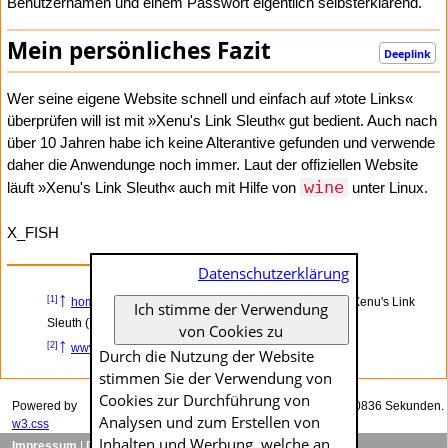
Benutzernamen und einem Passwort eigentlich selbsterklärend.
Mein persönliches Fazit
Deeplink
Wer seine eigene Website schnell und einfach auf »tote Links«
überprüfen will ist mit »Xenu's Link Sleuth« gut bedient. Auch nach
über 10 Jahren habe ich keine Alterantive gefunden und verwende
daher die Anwendunge noch immer. Laut der offiziellen Website
wine
läuft »Xenu's Link Sleuth« auch mit Hilfe von
unter Linux.
X_FISH
Datenschutzerklärung
↑
[1]
home.snafu.de
– Find broken links on your site with Xenu's Link
Ich stimme der Verwendung
Sleuth (TM)
von Cookies zu
↑
[2]
www.x-fish.org
– Freeware: HTML
Durch die Nutzung der Website
stimmen Sie der Verwendung von
Cookies zur Durch­führung von
Powered by
Das Generieren dieser Seite dauerte genau 0.00836 Sekunden.
Analysen und zum Erstellen von
w3.css
Inhalten und Werbung, welche an
Impressum
|
Datenschutzerklärung