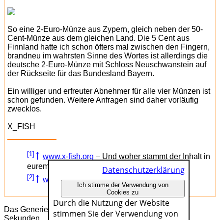
So eine 2-Euro-Münze aus Zypern, gleich neben der 50-
Cent-Münze aus dem gleichen Land. Die 5 Cent aus
Finnland hatte ich schon öfters mal zwischen den Fingern,
brandneu im wahrsten Sinne des Wortes ist allerdings die
deutsche 2-Euro-Münze mit Schloss Neuschwanstein auf
der Rückseite für das Bundesland Bayern.
Ein williger und erfreuter Abnehmer für alle vier Münzen ist
schon gefunden. Weitere Anfragen sind daher vorläufig
zwecklos.
X_FISH
↑
[1]
www.x-fish.org
– Und woher stammt der Inhalt in
eurem Geldbeutel?
Datenschutzerklärung
↑
[2]
www.x-fish.org
– 8 Jahre sind genug?
Ich stimme der Verwendung von
Cookies zu
Durch die Nutzung der Website
Das Generieren dieser Seite dauerte genau 0.00919
stimmen Sie der Verwendung von
Sekunden.