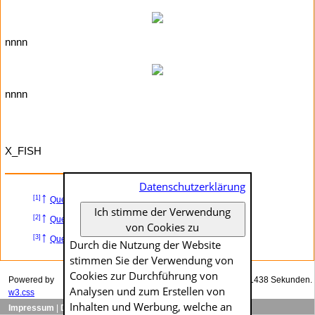
nnnn
nnnn
X_FISH
Datenschutzerklärung
↑
[1]
Quelle
– Titel
Ich stimme der Verwendung
↑
[2]
Quelle
– Titel
von Cookies zu
↑
[3]
Quelle
– Titel
Durch die Nutzung der Website
stimmen Sie der Verwendung von
Cookies zur Durch­führung von
Powered by
Das Generieren dieser Seite dauerte genau 0.01438 Sekunden.
Analysen und zum Erstellen von
w3.css
Inhalten und Werbung, welche an
Impressum
|
Datenschutzerklärung