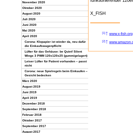
funktionierender 120e
November 2020
Oktober 2020
X_FISH
August 2020
Juli 2020
Juni 2020
Mai 2020
↑
[1]
www.x-fish.org
April 2020
↑
[2]
Corona: Klopapier ist wieder da, neu dafür
www.amazon.
die Einkaufswagenpflicht
Lüfter für das Gehäuse: be Quiet! Silent
Wings 3 PWM 120x120x25 (gummigelagert)
Leiser Lüfter für Patient vorhanden – passt
nicht
Corona: neue Spielregeln beim Einkaufen –
Gesicht bedecken
März 2020
August 2019
Juni 2019
April 2019
Dezember 2018
September 2018
Februar 2018
Oktober 2017
September 2017
August 2017