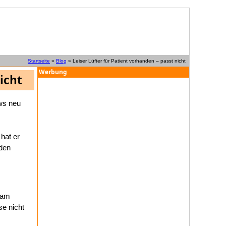
Startseite
»
Blog
» Leiser Lüfter für Patient vorhanden – passt nicht
Werbung
icht
ows neu
hat er
 den
sam
se nicht