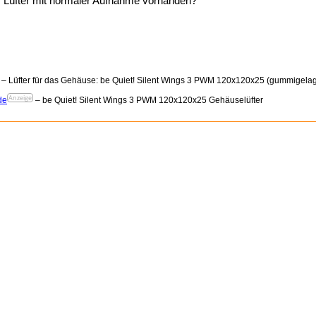
r Lüfter mit normaler Aufnahme vorhanden?
– Lüfter für das Gehäuse: be Quiet! Silent Wings 3 PWM 120x120x25 (gummigelag
Anzeige
de
– be Quiet! Silent Wings 3 PWM 120x120x25 Gehäuselüfter