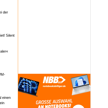
ei der
t! Silent
maler«
PWM-
l einen
ein