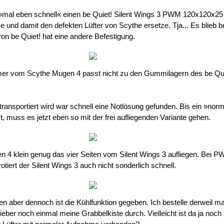
h »mal eben schnell« einen be Quiet! Silent Wings 3 PWM 120x120x25
und damit den defekten Lüfter von Scythe ersetze. Tja... Es blieb b
von be Quiet! hat eine andere Befestigung.
er vom Scythe Mugen 4 passt nicht zu den Gummilagern des be Quie
transportiert wird war schnell eine Notlösung gefunden. Bis ein »nor
st, muss es jetzt eben so mit der frei aufliegenden Variante gehen.
n 4 klein genug das vier Seiten vom Silent Wings 3 aufliegen. Bei 
otiert der Silent Wings 3 auch nicht sonderlich schnell.
en aber dennoch ist die Kühlfunktion gegeben. Ich bestelle derweil ma
ieber noch einmal meine Grabbelkiste durch. Vielleicht ist da ja noch 