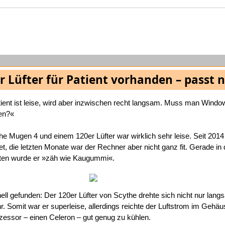
r Lüfter für Patient vorhanden – passt n
ient ist leise, wird aber inzwischen recht langsam. Muss man Wind
ren?«
e Mugen 4 und einem 120er Lüfter war wirklich sehr leise. Seit 2014 
et, die letzten Monate war der Rechner aber nicht ganz fit. Gerade in
en wurde er »zäh wie Kaugummi«.
ll gefunden: Der 120er Lüfter von Scythe drehte sich nicht nur lang
. Somit war er superleise, allerdings reichte der Luftstrom im Gehäu
essor – einen Celeron – gut genug zu kühlen.