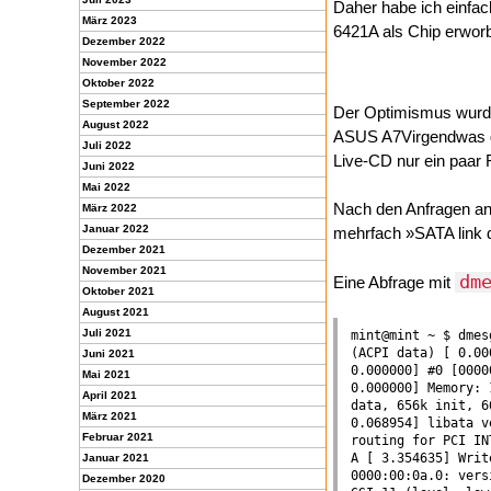
Daher habe ich einfac
März 2023
6421A als Chip erwor
Dezember 2022
November 2022
Oktober 2022
September 2022
Der Optimismus wurde 
August 2022
ASUS A7Virgendwas ges
Juli 2022
Live-CD nur ein paar 
Juni 2022
Mai 2022
Nach den Anfragen an
März 2022
Januar 2022
mehrfach »SATA link 
Dezember 2021
November 2021
dm
Eine Abfrage mit
Oktober 2021
August 2021
Juli 2021
mint@mint ~ $ dmes
(ACPI data) [ 0.00
Juni 2021
0.000000] #0 [0000
Mai 2021
0.000000] Memory: 
April 2021
data, 656k init, 6
März 2021
0.068954] libata v
Februar 2021
routing for PCI IN
A [ 3.354635] Writ
Januar 2021
0000:00:0a.0: vers
Dezember 2020