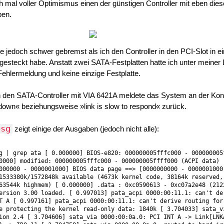
h mal voller Optimismus einen der günstigen Controller mit eben die
ben.
jedoch schwer gebremst als ich den Controller in den PCI-Slot in e
teckt habe. Anstatt zwei SATA-Festplatten hatte ich unter meiner 
Fehlermeldung und keine einzige Festplatte.
 den SATA-Controller mit VIA 6421A meldete das System an der Kon
down« beziehungsweise »link is slow to respond« zurück.
esg
zeigt einige der Ausgaben (jedoch nicht alle):
g | grep ata [ 0.000000] BIOS-e820: 000000005fffc000 - 000000005
0000] modified: 000000005fffc000 - 000000005ffff000 (ACPI data) 
000000 - 0000001000] BIOS data page ==> [0000000000 - 0000001000
1533380k/1572848k available (4673k kernel code, 38164k reserved,
63544k highmem) [ 0.000000] .data : 0xc0590613 - 0xc07a2e48 (212
ersion 3.00 loaded. [ 0.997013] pata_acpi 0000:00:11.1: can't de
T A [ 0.997161] pata_acpi 0000:00:11.1: can't derive routing for
e protecting the kernel read-only data: 1840k [ 3.704033] sata_v
ion 2.4 [ 3.704606] sata_via 0000:00:0a.0: PCI INT A -> Link[LNK