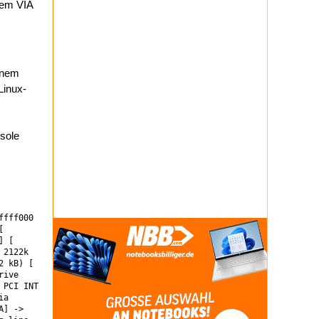
sem VIA
inem
Linux-
sole
ffff000
[
] [
 2122k
2 kB) [
rive
 PCI INT
ia
A] ->