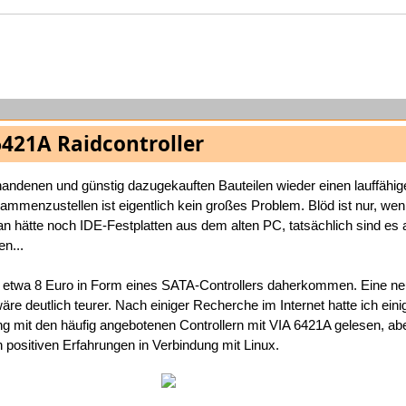
6421A Raidcontroller
andenen und günstig dazugekauften Bauteilen wieder einen lauffähig
mmenzustellen ist eigentlich kein großes Problem. Blöd ist nur, we
n hätte noch IDE-Festplatten aus dem alten PC, tatsächlich sind es a
en...
r etwa 8 Euro in Form eines SATA-Controllers daherkommen. Eine n
äre deutlich teurer. Nach einiger Recherche im Internet hatte ich eini
g mit den häufig angebotenen Controllern mit VIA 6421A gelesen, ab
positiven Erfahrungen in Verbindung mit Linux.