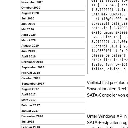
GSI 11 (level, low
November 2020
11 [ 3.705488] scs
Oktober 2020
[ 3.722622] ata1: 
August 2020
SATA max UDMA/133 
Juli 2020
port i16@0xd000 bm
3.723201] pata_via
Juni 2020
pata_via [ 3.72993
Mai 2020
0x3f6 bmdma 0x9800
April 2020
0x9808 irq 15 [ 3.
März 2020
3.912229] ata4.00:
August 2019
SControl 310) [ 9.
14.056010] ata2: C
Juni 2019
please be patient 
April 2019
ata2: link is slow
Dezember 2018
failed (errno=-16)
September 2018
failed, giving up 
Februar 2018
Oktober 2017
Vielleicht ist ja einfa
September 2017
Sowohl im alten Rechn
August 2017
SATA-Controller von e
April 2017
März 2017
Februar 2017
Januar 2017
Unter Windows XP in 
Dezember 2016
Juli 2016
SATA-Festplatten zug
Februar 2016