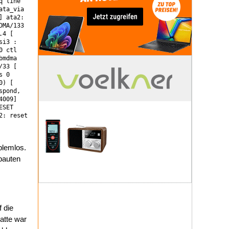
q line
ata_via
] ata2:
DMA/133
.4 [
si3 :
0 ctl
bmdma
/33 [
s 0
0) [
spond,
4009]
ESET
2: reset
oblemlos.
bauten
 die
atte war