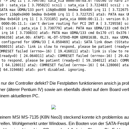
) -> IRQ 11 [ 3.704758] sata_via 0000:00:0a.0: routed to hard ir
i0 : sata_via [ 3.705823] scsi1 : sata_via [ 3.722483] scsi2 : s
SATA max UDMA/133 port i16@0xd800 bmdma 0xb400 irq 11 [ 3.722675
port i16@0xd400 bmdma 0xb408 irq 11 [ 3.722725] ata3: PATA max U
dma 0xb410 irq 11 [ 3.723185] pata_via 0000:00:11.1: version 0.3
 0000:00:11.1: can't derive routing for PCI INT A [ 3.729558] sc
5] scsi4 : pata_via [ 3.730779] ata4: PATA max UDMA/133 cmd 0x1f
 irq 14 [ 3.730833] ata5: PATA max UDMA/133 cmd 0x170 ctl 0x376 
896358] ata4.00: ATAPI: HL-DT-STDVD-ROM GDR8163B, 0L23, max UDMA
 configured for UDMA/33 [ 4.050469] ata1: SATA link down (SStatu
408015] ata2: link is slow to respond, please be patient (ready=
OMRESET failed (errno=-16) [ 19.416011] ata2: link is slow to re
(ready=0) [ 24.064011] ata2: COMRESET failed (errno=-16) [ 29.42
 to respond, please be patient (ready=0) [ 59.104012] ata2: COMR
 [ 64.128011] ata2: COMRESET failed (errno=-16) [ 64.128060] ata
[ 64.319468] ata5: port disabled. ignoring.
ch nur der Controller defekt? Die Festplatten funktionieren ansich ja pr
er (älterer Pentium IV) sowie am ebenfalls direkt auf dem Board ver
inem aktuelleren PC.
einem MSI MS-7135 (K8N Neo3) steckend konnte ich problemlos auf
reifen. Wohlgemerkt unter Windows. Ein Booten von der SATA-Festpl