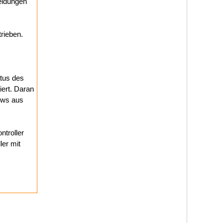
meldungen
rieben.
s
atus des
iert. Daran
ows aus
ntroller
ler mit