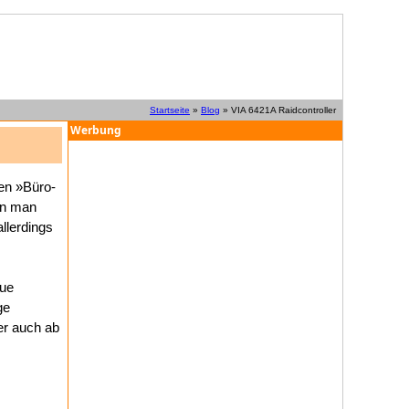
Startseite
»
Blog
» VIA 6421A Raidcontroller
Werbung
en »Büro-
nn man
llerdings
eue
ge
er auch ab