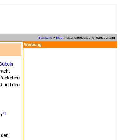
Startseite
»
Blog
» Magnetbefestigung Wandbehang
Werbung
Dübeln
racht
s Päckchen
kt und den
[1]
n
 den