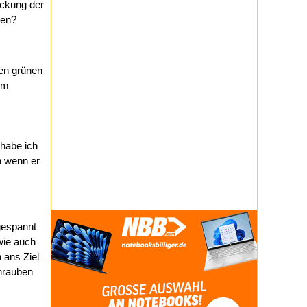
ackung der
ben?
ten grünen
em
 habe ich
n wenn er
gespannt
wie auch
 ans Ziel
hrauben