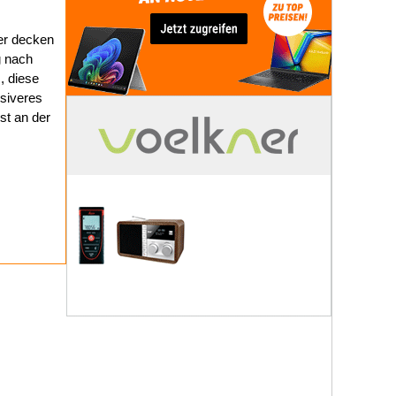
er decken
g nach
, diese
ssiveres
st an der