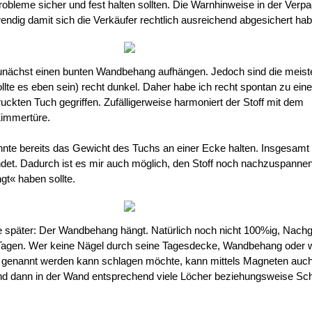
obleme sicher und fest halten sollten. Die Warnhinweise in der Verp
endig damit sich die Verkäufer rechtlich ausreichend abgesichert ha
 zunächst einen bunten Wandbehang aufhängen. Jedoch sind die meis
ollte es eben sein) recht dunkel. Daher habe ich recht spontan zu ein
uckten Tuch gegriffen. Zufälligerweise harmoniert der Stoff mit dem
Zimmertüre.
nte bereits das Gewicht des Tuchs an einer Ecke halten. Insgesamt
et. Dadurch ist es mir auch möglich, den Stoff noch nachzuspanne
t« haben sollte.
 später: Der Wandbehang hängt. Natürlich noch nicht 100%ig, Nach
r Tagen. Wer keine Nägel durch seine Tagesdecke, Wandbehang oder 
genannt werden kann schlagen möchte, kann mittels Magneten auch
nd dann in der Wand entsprechend viele Löcher beziehungsweise Sc