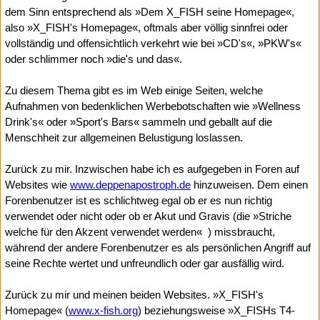
dem Sinn entsprechend als »Dem X_FISH seine Homepage«,
also »X_FISH's Homepage«, oftmals aber völlig sinnfrei oder
vollständig und offensichtlich verkehrt wie bei »CD's«, »PKW's«
oder schlimmer noch »die's und das«.
Zu diesem Thema gibt es im Web einige Seiten, welche
Aufnahmen von bedenklichen Werbebotschaften wie »Wellness
Drink's« oder »Sport's Bars« sammeln und geballt auf die
Menschheit zur allgemeinen Belustigung loslassen.
Zurück zu mir. Inzwischen habe ich es aufgegeben in Foren auf
Websites wie
www.deppenapostroph.de
hinzuweisen. Dem einen
Forenbenutzer ist es schlichtweg egal ob er es nun richtig
verwendet oder nicht oder ob er Akut und Gravis (die »Striche
welche für den Akzent verwendet werden«
) missbraucht,
während der andere Forenbenutzer es als persönlichen Angriff auf
seine Rechte wertet und unfreundlich oder gar ausfällig wird.
Zurück zu mir und meinen beiden Websites. »X_FISH's
Homepage« (
www.x-fish.org
) beziehungsweise »X_FISHs T4-