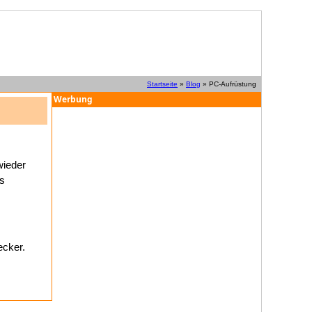
Startseite
»
Blog
» PC-Aufrüstung
Werbung
wieder
us
lecker.