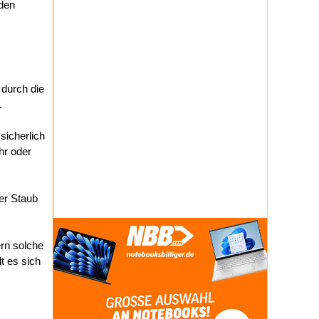
 den
 durch die
.
sicherlich
hr oder
er Staub
rn solche
lt es sich