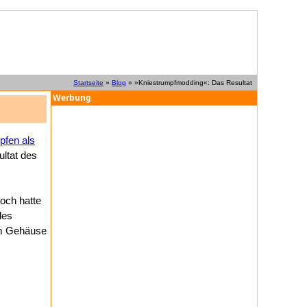
Startseite
»
Blog
» »Kniestrumpfmodding«: Das Resultat
Werbung
pfen als
ultat des
doch hatte
des
im Gehäuse