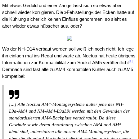
Mit etwas Geduld und einer Zange lässt sich so etwas aber
schnell wieder korrigieren. Die »Fehlstellung« der Ecken hätte auf
die Kühlung sicherlich keinen Einfluss genommen, so sieht es
aber wieder etwas hübscher aus, oder?
Wo der NH-D14 verbaut werden soll weiß ich noch nicht. Ich lege
ihn einfach mal ins Regal und warte ab. Noctua hat heute übrigens
[1]
Informationen zur Kompatibilität zum Sockel AM5 veröffentlicht
.
Demnach sind fast alle zu AM4 kompatiblen Kühler auch zu AM5
kompatibel:
[...] Alle Noctua AM4-Montagesysteme außer jene des NH-
L9a-AM4 und NM-AM4-L9aL9i werden mit den Gewinden der
standardisierten AM4-Backplate verschraubt. Da diese
Gewinde sowie deren Anordnung zwischen AM4 und AM5
ident sind, unterstützen alle unsere AM4-Montagesysteme, die
über die Standard-Backplate befestigt werden, auch den neuen