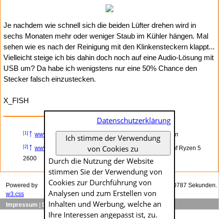
Je nachdem wie schnell sich die beiden Lüfter drehen wird in
sechs Monaten mehr oder weniger Staub im Kühler hängen. Mal
sehen wie es nach der Reinigung mit den Klinkensteckern klappt...
Vielleicht steige ich bis dahin doch noch auf eine Audio-Lösung mit
USB um? Da habe ich wenigstens nur eine 50% Chance den
Stecker falsch einzustecken.
X_FISH
Datenschutzerklärung
↑
[1]
www.x-fish.org
– Die »Noctuaisierung« schreitet voran
Ich stimme der Verwendung
↑
von Cookies zu
[2]
www.x-fish.org
– Noctua NH-U12P vs. AMD Boxed auf Ryzen 5
2600
Durch die Nutzung der Website
stimmen Sie der Verwendung von
Cookies zur Durch­führung von
Powered by
Das Generieren dieser Seite dauerte genau 0.00787 Sekunden.
Analysen und zum Erstellen von
w3.css
Inhalten und Werbung, welche an
Impressum
|
Datenschutzerklärung
Ihre Interessen angepasst ist, zu.