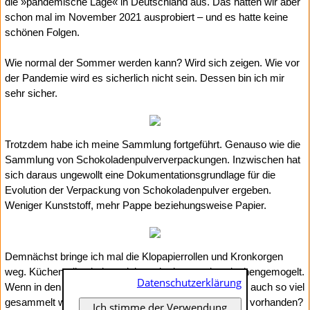
die »pandemische Lage« in Deutschland aus. Das hatten wir aber
schon mal im November 2021 ausprobiert – und es hatte keine
schönen Folgen.
Wie normal der Sommer werden kann? Wird sich zeigen. Wie vor
der Pandemie wird es sicherlich nicht sein. Dessen bin ich mir
sehr sicher.
Trotzdem habe ich meine Sammlung fortgeführt. Genauso wie die
Sammlung von Schokoladenpulververpackungen. Inzwischen hat
sich daraus ungewollt eine Dokumentationsgrundlage für die
Evolution der Verpackung von Schokoladenpulver ergeben.
Weniger Kunststoff, mehr Pappe beziehungsweise Papier.
Demnächst bringe ich mal die Klopapierrollen und Kronkorgen
weg. Küchenrollen haben sich auch ein paar dazwischengemogelt.
Datenschutzerklärung
Wenn in den vergangenen beiden Jahren von anderen auch so viel
gesammelt wurde, ist vielleicht gar kein großer Bedarf vorhanden?
Ich stimme der Verwendung