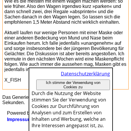
Wie es die meisten mit einem Wagen machen werden: so
wie früher. Also den Wagen irgendwo kurz »parken« und
dann schnell zwei, drei Regale »absprinten« und die
Sachen danach in den Wagen legen. So lassen sich die
empfohlenen 1,5 Meter Abstand nicht wirklich einhalten.
Aktuell laufen nur wenige Personen mit einer Maske oder
einer anderen Bedeckung von Mund und Nase beim
Einkaufen herum. Ich falle jedenfalls »unangenehm« auf
und sorge insbesondere bei der jüngeren Bevölkerung für
Gelächter. Die Diskussion ist aber bereits angestoßen. Ich
vermute in den nächsten Wochen wird eine Maskenpflicht
folgen. Wie auch immer die aussehen mag, Masken gibt es
jedenfalls im Baumarkt keine mehr zu kaufen.
Datenschutzerklärung
X_FISH
Ich stimme der Verwendung von
Cookies zu
Durch die Nutzung der Website
Das Generieren dieser Seite dauerte genau 0.00753
stimmen Sie der Verwendung von
Sekunden.
Cookies zur Durch­führung von
Analysen und zum Erstellen von
Powered by
w3.css
Inhalten und Werbung, welche an
Impressum
|
Datenschutzerklärung
Ihre Interessen angepasst ist, zu.