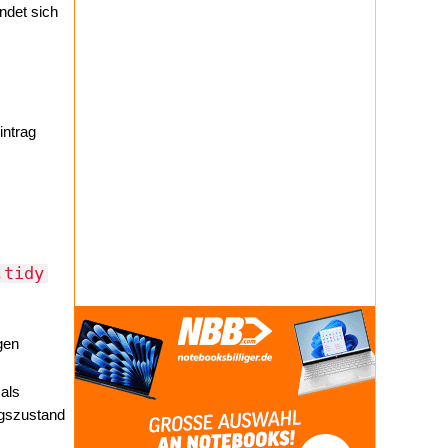
ndet sich
intrag
.tidy
gen
als
gszustand