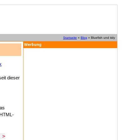
Startseite
»
Blog
» Bluefish und tidy
Werbung
x
eit dieser
das
s HTML-
 >