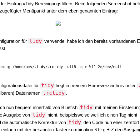
der Eintrag »Tidy Bereinigungsfilter«. Beim folgenden Screenshot befi
inzugefügter Menüpunkt unter dem eben genannten Eintrag:
tidy
figuration für
verwende, habe ich den bereits vorhandenen E
st:
tidy
figurationsdatei für
liegt in meinem Homeverzeichnis unter
.rctidy
ählbaren) Dateinamen
.
tidy
ch nun bequem innerhalb von Bluefish
mit meinen Einstellun
tidy
 die Ausgabe von
nicht, beispielsweise weil ich einen Tag nicht
tidy
d die automatische Korrektur von
den Code nun eher zerstört 
ich einfach mit der bekannten Tastenkombination
Strg
+
Z
den Ausgan