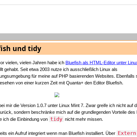
ish und tidy
vor vielen, vielen Jahren habe ich
Bluefish als HTML-Editor unter Linu
llt gehabt. Seit etwa 2003 nutze ich ausschließlich Linux als
ungsumgebung für meine auf PHP basierenden Websites. Ebenfalls s
esehen von einer kurzen Zeit mit Quanta+ den Editor Bluefish.
bei mir die Version 1.0.7 unter Linux Mint 7. Zwar greife ich nicht auf 
rück, sondern beschränke mich auf die grundlegenden Vorteile de
tidy
e ich die Einbindung von
nicht mehr missen.
Extern
its ein Aufruf integriert wenn man Bluefish installiert. Über