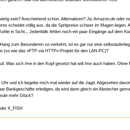
.
ierig sein? Anscheinend schon. Alternativen? Ja: Amazon.de oder n
teres scheidet völlig aus, da die Spritpreise schwer im Magen liegen
ohle in Sicht... Jedenfalls fehlen noch ein paar Eingänge auf dem Kon
Hang zum Besonderen so verkehrt, ist es gar nur eine selbstauferleg
ie (so wie das »FTP via HTTP«-Projekt für den LAN-PC)?
 auf. Was sich /me in den Kopf gesetzt hat will /me auch haben. Ohne
15 Uhr und ich begebe mich mal wieder auf die Jagd. Abgesehen davo
aar Bankgeschäfte erledigen, da wird dann gleich ein Abstecher gema
 heute mehr Glück?
nder X_FISH