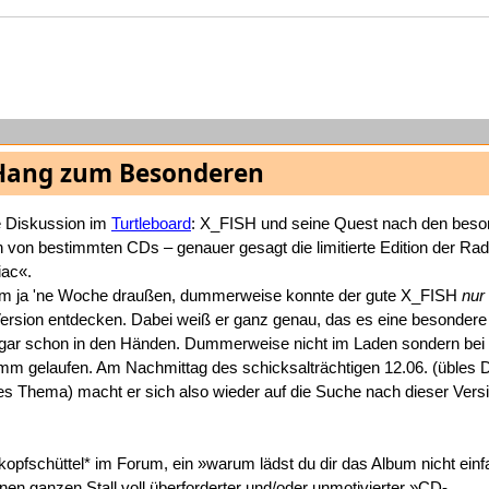
Hang zum Besonderen
 Diskussion im
Turtleboard
: X_FISH und seine Quest nach den beso
n von bestimmten CDs – genauer gesagt die limitierte Edition der Ra
ac«.
lbum ja 'ne Woche draußen, dummerweise konnte der gute X_FISH
nur
rsion entdecken. Dabei weiß er ganz genau, das es eine besondere 
sogar schon in den Händen. Dummerweise nicht im Laden sondern bei
mm gelaufen. Am Nachmittag des schicksalträchtigen 12.06. (übles 
res Thema) macht er sich also wieder auf die Suche nach dieser Vers
*kopfschüttel* im Forum, ein »warum lädst du dir das Album nicht ein
nen ganzen Stall voll überforderter und/oder unmotivierter »CD-