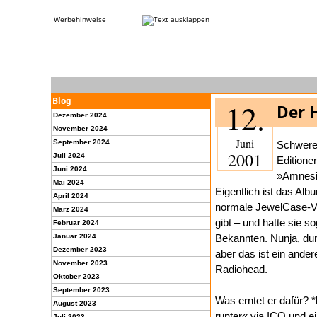
Werbehinweise
Blog
12.
Der 
Dezember 2024
November 2024
Juni
September 2024
Schwere
2001
Juli 2024
Editione
Juni 2024
»Amnesi
Mai 2024
Eigentlich ist das A
April 2024
normale JewelCase-Ve
März 2024
gibt – und hatte sie 
Februar 2024
Januar 2024
Bekannten. Nunja, du
Dezember 2023
aber das ist ein ande
November 2023
Radiohead.
Oktober 2023
September 2023
Was erntet er dafür? 
August 2023
runter« via ICQ und ei
Juli 2023