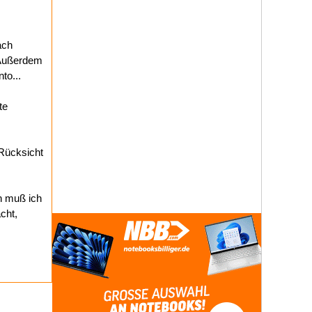
ach
. Außerdem
to...
te
 Rücksicht
n muß ich
cht,