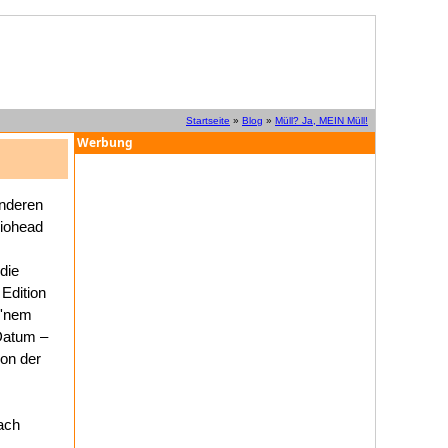
Startseite
»
Blog
»
Müll? Ja, MEIN Müll!
Werbung
nderen
diohead
die
Edition
 'nem
Datum –
ion der
fach