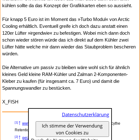
kühlen sollte da das Konzept der Grafikkarten eben so aussieht.
Für knapp 5 Euro ist im Moment das »Turbo Modul« von Arctic
Cooling erhältlich. Eventuell greife ich doch dazu anstatt einen
120er Lüfter »irgendwie« zu befestigen. Wobei mich dann doch
schon wieder stören würde das ich direkt auf dem Kühler zwei
Lüfter hätte welche mir dann wieder das Staubproblem bescheren
würden.
Die Alternative um passiv zu bleiben wäre wohl sich für ähnlich
kleines Geld kleine RAM-Kühler und Zalman 2-Komponenten-
Kleber zu kaufen (für insgesamt ca. 7 Euro) und damit die
Spannungswandler zu bestücken.
X_FISH
Datenschutzerklärung
↑
[1]
www.x-fish.org
– Montage eines Scythe Ninja 2 mit Scythe
Ich stimme der Verwendung
Retention Kit
von Cookies zu
↑
[2]
geizhals.at
– Geizhals Deutschland