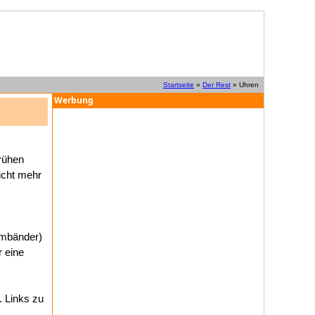
Startseite
»
Der Rest
» Uhren
Werbung
frühen
nicht mehr
rmbänder)
r eine
. Links zu