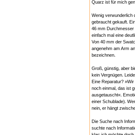
Quarz ist für mich ge
Wenig verwunderlich d
gebraucht gekauft. Ei
46 mm Durchmesser al
einfach mal eine deut
Von 40 mm der Swatch
angenehm am Arm an, 
bezeichnen.
Groß, günstig, aber b
kein Vergnügen. Leide
Eine Reparatur? »Wir 
noch einmal, das ist 
ausgetauscht«. Emotion
einer Schublade). We
nein, er hängt zwisch
Die Suche nach Inform
suchte nach Informat
klar: ich möchte doch