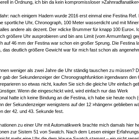
nerell in Ordnung, ich bin da kein kompromissloser »Zahnradfanatiker
ahr: nach einigem Hadern wurde 2016 erst einmal eine Festina Ref.
ne sportliche Uhr, Chronograph, 100 Meter wasserdicht und mit Minera
les andere als dezent. Der »dicke Brummer für knapp 100 Euro«. Ic
lich größere Uhr ausprobieren und bin ans Limit (vom Armumfang) g
 auf 46 mm der Festina war schon ein großer Sprung. Die Festina l
das deutlich größere Gewicht war für mich fast schon als angeneh
innen weniger als zwei Jahre die Uhr ständig tauschen zu müssen? 
r gab der Sekundenzeiger der Chronographfunktion irgendwann den G
reparieren so etwas nicht, kaufen Sie sich die gleiche Uhr einfach ge
günstiger. Wenn die eingeschickt wird, wird einfach nur das Werk
al hatte ich keine Bindung an die Festina, ich habe sie heute noch (si
nn der Sekundenzeiger wenigstens auf der 12 »hängen« geblieben wä
en der 42. und 43. Sekunde fest.
ationen zu einer Uhr mit Automatikwerk brachte mich damals hier he
ionen zur Sistem 51 von Swatch. Nach dem Lesen einiger Erfahrung
 nicht mehr eine Uhr die dem Hause Swatch stammt – ein nicht repar