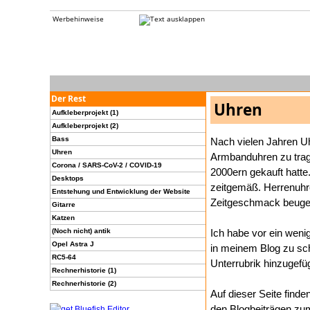
Werbehinweise
Der Rest
Uhren
Aufkleberprojekt (1)
Aufkleberprojekt (2)
Bass
Nach vielen Jahren U
Uhren
Armbanduhren zu trage
Corona / SARS-CoV-2 / COVID-19
2000ern gekauft hatte.
Desktops
zeitgemäß. Herrenuhr
Entstehung und Entwicklung der Website
Zeitgeschmack beuge
Gitarre
Katzen
(Noch nicht) antik
Ich habe vor ein wen
Opel Astra J
in meinem Blog zu sch
RC5-64
Unterrubrik hinzugefüg
Rechnerhistorie (1)
Rechnerhistorie (2)
Auf dieser Seite find
den Blogbeiträgen zum