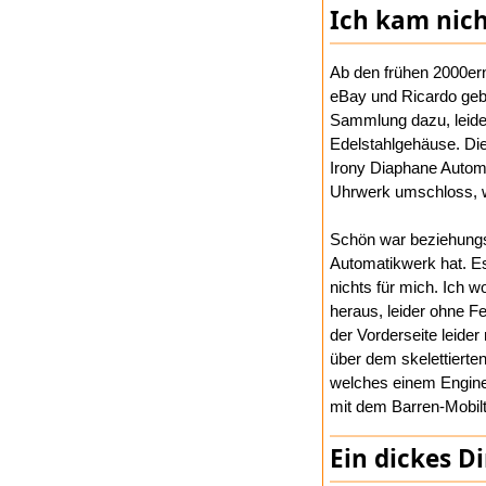
Ich kam nic
Ab den frühen 2000ern
eBay und Ricardo geb
Sammlung dazu, leide
Edelstahlgehäuse. Di
Irony Diaphane Autom
Uhrwerk umschloss, wa
Schön war beziehungsw
Automatikwerk hat. Es
nichts für mich. Ich 
heraus, leider ohne 
der Vorderseite leid
über dem skelettiert
welches einem Engine
mit dem Barren-Mobilt
Ein dickes D