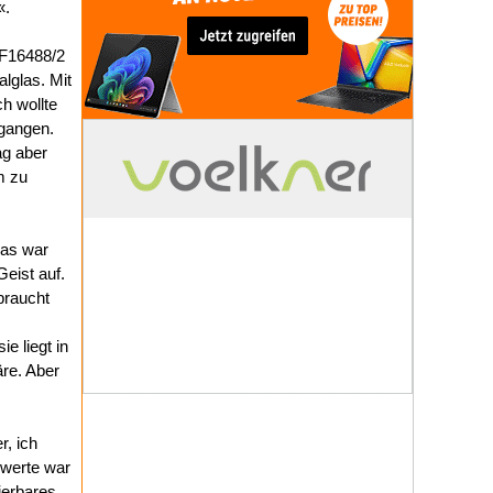
«.
 F16488/2
lglas. Mit
h wollte
egangen.
ag aber
m zu
Das war
eist auf.
braucht
e liegt in
re. Aber
r, ich
swerte war
ierbares