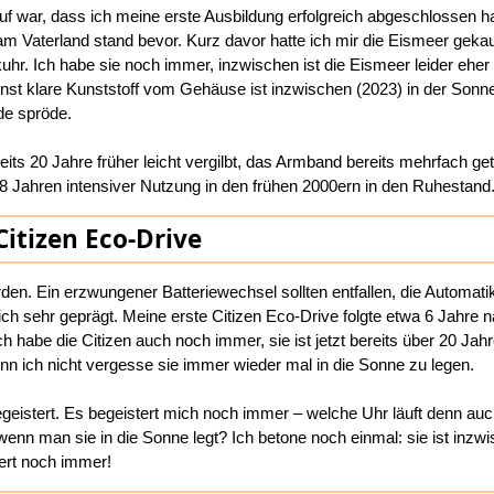
uf war, dass ich meine erste Ausbildung erfolgreich abgeschlossen ha
 Vaterland stand bevor. Kurz davor hatte ich mir die Eismeer gekau
uhr. Ich habe sie noch immer, inzwischen ist die Eismeer leider eher
nst klare Kunststoff vom Gehäuse ist inzwischen (2023) in der Sonne
rde spröde.
ts 20 Jahre früher leicht vergilbt, das Armband bereits mehrfach ge
8 Jahren intensiver Nutzung in den frühen 2000ern in den Ruhestand
Citizen Eco-Drive
rden. Ein erzwungener Batteriewechsel sollten entfallen, die Automat
ich sehr geprägt. Meine erste Citizen Eco-Drive folgte etwa 6 Jahre
habe die Citizen auch noch immer, sie ist jetzt bereits über 20 Jahr
nn ich nicht vergesse sie immer wieder mal in die Sonne zu legen.
geistert. Es begeistert mich noch immer – welche Uhr läuft denn auc
wenn man sie in die Sonne legt? Ich betone noch einmal: sie ist inzw
iert noch immer!