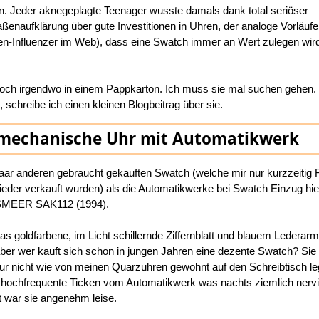
n. Jeder aknegeplagte Teenager wusste damals dank total seriöser
aßenaufklärung über gute Investitionen in Uhren, der analoge Vorläufe
ren-Influenzer im Web), dass eine Swatch immer an Wert zulegen wird
 noch irgendwo in einem Pappkarton. Ich muss sie mal suchen gehen.
 schreibe ich einen kleinen Blogbeitrag über sie.
 mechanische Uhr mit Automatikwerk
paar anderen gebraucht gekauften Swatch (welche mir nur kurzzeitig 
ieder verkauft wurden) als die Automatikwerke bei Swatch Einzug hie
ISMEER SAK112 (1994).
Das goldfarbene, im Licht schillernde Ziffernblatt und blauem Ledera
aber wer kauft sich schon in jungen Jahren eine dezente Swatch? Sie 
 nur nicht wie von meinen Quarzuhren gewohnt auf den Schreibtisch le
 hochfrequente Ticken vom Automatikwerk was nachts ziemlich nervi
t war sie angenehm leise.