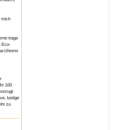
b mich
erne trage
n Eco-
ina-Uhren«
r
Uhr 100
vorzugt
e, lustige
ehr zu