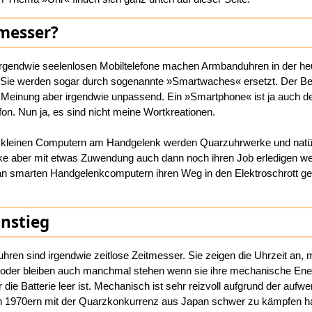
tmesser?
irgendwie seelenlosen Mobiltelefone machen Armbanduhren in der heu
g. Sie werden sogar durch sogenannte »Smartwaches« ersetzt. Der Beg
Meinung aber irgendwie unpassend. Ein »Smartphone« ist ja auch de
fon. Nun ja, es sind nicht meine Wortkreationen.
 kleinen Computern am Handgelenk werden Quarzuhrwerke und natür
 aber mit etwas Zuwendung auch dann noch ihren Job erledigen w
 an smarten Handgelenkcomputern ihren Weg in den Elektroschrott g
nstieg
ren sind irgendwie zeitlose Zeitmesser. Sie zeigen die Uhrzeit an,
t oder bleiben auch manchmal stehen wenn sie ihre mechanische Ene
die Batterie leer ist. Mechanisch ist sehr reizvoll aufgrund der aufw
en 1970ern mit der Quarzkonkurrenz aus Japan schwer zu kämpfen ha