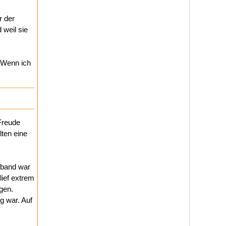
r der
 weil sie
 Wenn ich
Freude
lten eine
rmband war
lief extrem
gen.
g war. Auf