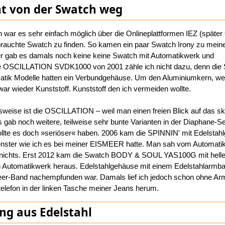
ht von der Swatch weg
 war es sehr einfach möglich über die Onlineplattformen IEZ (später 
rauchte Swatch zu finden. So kamen ein paar Swatch Irony zu mein
r gab es damals noch keine keine Swatch mit Automatikwerk und
e OSCILLATION SVDK1000 von 2001 zähle ich nicht dazu, denn die
atik Modelle hatten ein Verbundgehäuse. Um den Aluminiumkern, we
r wieder Kunststoff. Kunststoff den ich vermeiden wollte.
eise ist die OSCILLATION – weil man einen freien Blick auf das ske
 gab noch weitere, teilweise sehr bunte Varianten in der Diaphane-Ser
wollte es doch »seriöser« haben. 2006 kam die SPINNIN' mit Edelsta
Fenster wie ich es bei meiner EISMEER hatte. Man sah vom Automati
er nichts. Erst 2012 kam die Swatch BODY & SOUL YAS100G mit helle
en Automatikwerk heraus. Edelstahlgehäuse mit einem Edelstahlarmb
er-Band nachempfunden war. Damals lief ich jedoch schon ohne A
elefon in der linken Tasche meiner Jeans herum.
ing aus Edelstahl