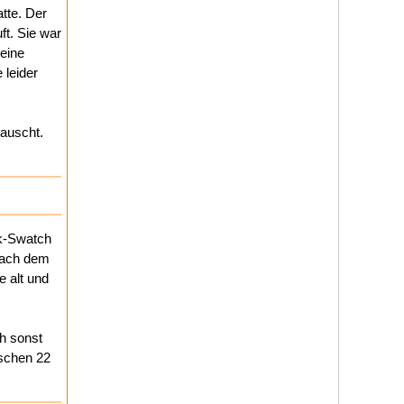
tte. Der
ft. Sie war
 eine
 leider
tauscht.
.
ik-Swatch
 nach dem
e alt und
h sonst
ischen 22