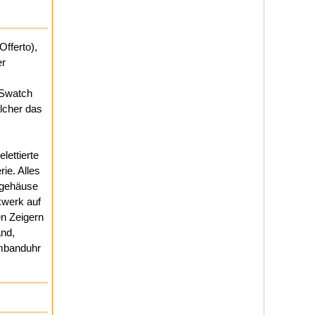
Offerto),
er
 Swatch
lcher das
lettierte
ie. Alles
hlgehäuse
kwerk auf
n Zeigern
and,
rmbanduhr