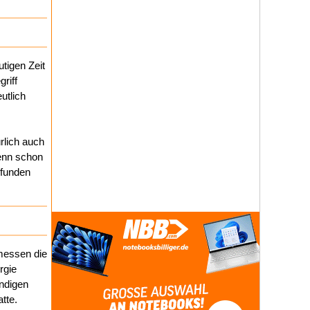
tigen Zeit
riff
utlich
lich auch
enn schon
efunden
 messen die
rgie
endigen
tte.