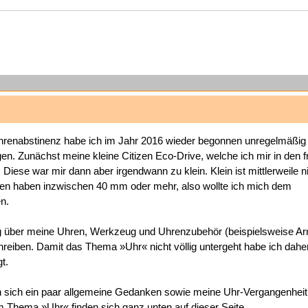
hrenabstinenz habe ich im Jahr 2016 wieder begonnen unregelmäßig
n. Zunächst meine kleine Citizen Eco-Drive, welche ich mir in den 
 Diese war mir dann aber irgendwann zu klein. Klein ist mittlerweile 
en haben inzwischen 40 mm oder mehr, also wollte ich mich dem
n.
ig über meine Uhren, Werkzeug und Uhrenzubehör (beispielsweise A
reiben. Damit das Thema »Uhr« nicht völlig untergeht habe ich dahe
t.
en sich ein paar allgemeine Gedanken sowie meine Uhr-Vergangenheit
 Thema »Uhr« finden sich ganz unten auf dieser Seite.