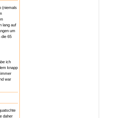
o (niemals
im
en
 lang auf
gangen um
 die 65
be ich
 dem knapp
h immer
and war
 quatschte
e daher