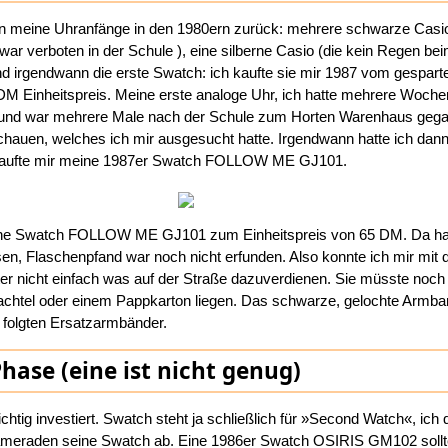
n meine Uhranfänge in den 1980ern zurück: mehrere schwarze Casi
war verboten in der Schule
), eine silberne Casio (die kein Regen be
 irgendwann die erste Swatch: ich kaufte sie mir 1987 vom gespart
M Einheitspreis. Meine erste analoge Uhr, ich hatte mehrere Wochen
t und war mehrere Male nach der Schule zum Horten Warenhaus ge
hauen, welches ich mir ausgesucht hatte. Irgendwann hatte ich dann
ufte mir meine 1987er Swatch FOLLOW ME GJ101​.
eine Swatch FOLLOW ME GJ101 zum Einheitspreis von 65 DM. Da ha
en, Flaschenpfand war noch nicht erfunden. Also konnte ich mir mit
ter nicht einfach was auf der Straße dazuverdienen. Sie müsste noc
hachtel oder einem Pappkarton liegen. Das schwarze, gelochte Armb
 folgten Ersatzarmbänder.
hase (eine ist nicht genug)
htig investiert. Swatch steht ja schließlich für »Second Watch«, ich
meraden seine Swatch ab. Eine 1986er Swatch OSIRIS GM102 sollt