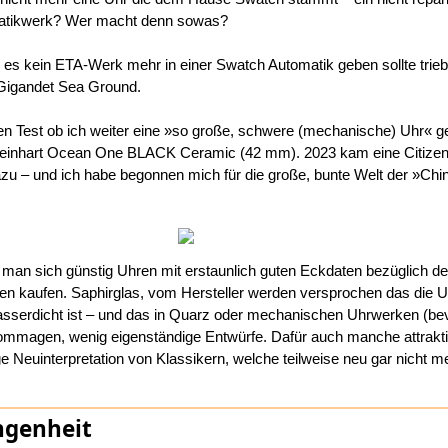
atikwerk? Wer macht denn sowas?
 es kein ETA-Werk mehr in einer Swatch Automatik geben sollte trie
Gigandet Sea Ground.
n Test ob ich weiter eine »so große, schwere (mechanische) Uhr« g
e Steinhart Ocean One BLACK Ceramic (42 mm). 2023 kam eine Citize
u – und ich habe begonnen mich für die große, bunte Welt der »Ch
man sich günstig Uhren mit erstaunlich guten Eckdaten bezüglich de
en kaufen. Saphirglas, vom Hersteller werden versprochen das die 
asserdicht ist – und das in Quarz oder mechanischen Uhrwerken (be
mmagen, wenig eigenständige Entwürfe. Dafür auch manche attraktiv
e Neuinterpretation von Klassikern, welche teilweise neu gar nicht m
ngenheit