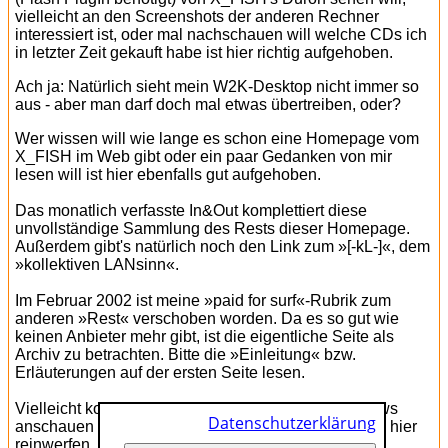
vielleicht an den Screenshots der anderen Rechner
interessiert ist, oder mal nachschauen will welche CDs ich
in letzter Zeit gekauft habe ist hier richtig aufgehoben.
Ach ja: Natürlich sieht mein W2K-Desktop nicht immer so
aus - aber man darf doch mal etwas übertreiben, oder?
Wer wissen will wie lange es schon eine Homepage vom
X_FISH im Web gibt oder ein paar Gedanken von mir
lesen will ist hier ebenfalls gut aufgehoben.
Das monatlich verfasste In&Out komplettiert diese
unvollständige Sammlung des Rests dieser Homepage.
Außerdem gibt's natürlich noch den Link zum »[-kL-]«, dem
»kollektiven LANsinn«.
Im Februar 2002 ist meine »paid for surf«-Rubrik zum
anderen »Rest« verschoben worden. Da es so gut wie
keinen Anbieter mehr gibt, ist die eigentliche Seite als
Archiv zu betrachten. Bitte die »Einleitung« bzw.
Erläuterungen auf der ersten Seite lesen.
Vielleicht kommt ja noch was dazu? Einfach die News
Datenschutzerklärung
anschauen oder immer wieder mal direkt einen Blick hier
reinwerfen...