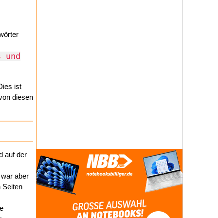
wörter
s und
ies ist
 von diesen
d auf der
 war aber
n Seiten
de