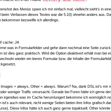
enshot des Menüs spare ich mir einfach mal, vielleicht sieht's in ein
l beim Verfassen dieses Textes war die 5.10) ohnehin anders aus. Da
bekommen bezweifle ich allerdings.
M cache:
JA
 gerne was in Formularfelder und gehe dann nochmal eine Seite zurück
n ist dies ganz praktisch. Wird die Option deaktivert erhält man bei 
echseln wieder ein leeres Formular bzw. die Inhalte der Formularfel
ckgesetzt.
, Images =
always
, Other =
always
. Warum? Na, dank DSL ist's mir re
der weniger Traffic verursacht. Gerade bei Foren hätte ich gerne de
Wenn irgendwo was im Cache herumlungert bekomme ich womöglich no
n ist's auch relevant, nicht wenige Seiten bieten ihre Infos grafisch dar
urse). Diese Infos hätte ich auch ganz gerne topaktuell. Other könnte