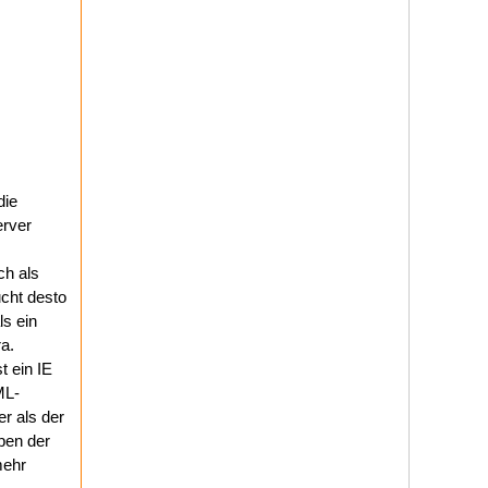
die
erver
ch als
ucht desto
ls ein
ra.
 ein IE
ML-
r als der
pen der
mehr