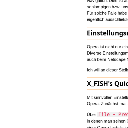
Navigation. Dies ist a
schlampigen bzw. un
Für solche Fälle habe 
eigentlich ausschließl
Einstellungs
Opera ist nicht nur ei
Diverse Einstellungsm
auch beim Netscape N
Ich will an dieser St
X_FISH's Qui
Mit sinnvollen Einste
Opera. Zunächst mal 
File - Pre
Über
in denen man seinen O
einer Opera-Installati