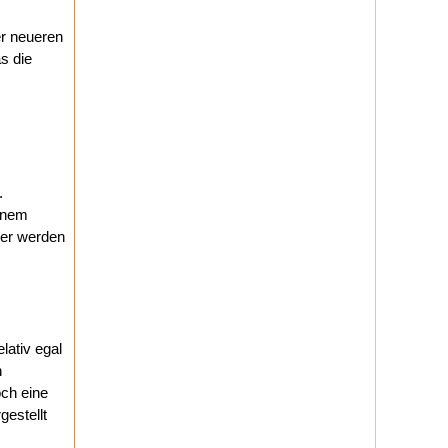
er neueren
s die
.
einem
der werden
lativ egal
n
ch eine
gestellt