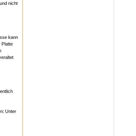
und nicht
asse kann
 Platte
h
eraltet
entlich
n: Unter