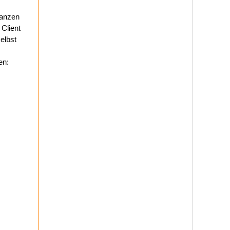
ganzen
 Client
elbst
en: