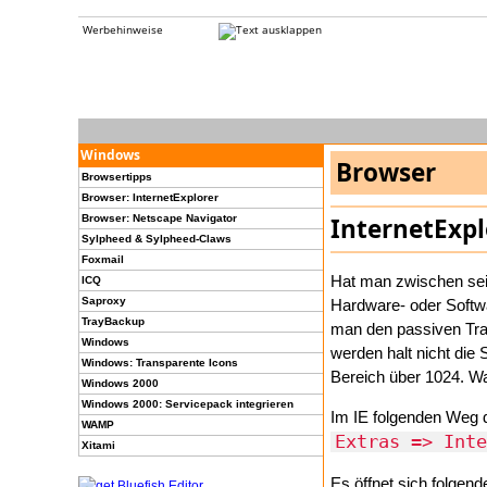
Werbehinweise
Windows
Browser
Browsertipps
Browser: InternetExplorer
Browser: Netscape Navigator
InternetExpl
Sylpheed & Sylpheed-Claws
Foxmail
Hat man zwischen sei
ICQ
Saproxy
Hardware- oder Softw
TrayBackup
man den passiven Tran
Windows
werden halt nicht die
Windows: Transparente Icons
Bereich über 1024. W
Windows 2000
Windows 2000: Servicepack integrieren
Im IE folgenden Weg 
WAMP
Extras => Inte
Xitami
Es öffnet sich folgend