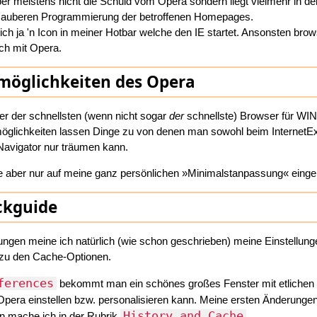
ber meistens nicht die Schuld vom Opera sondern liegt vielmehr in de
sauberen Programmierung der betroffenen Homepages.
ich ja 'n Icon in meiner Hotbar welche den IE startet. Ansonsten brow
ich mit Opera.
möglichkeiten des Opera
ner der schnellsten (wenn nicht sogar
der
schnellste) Browser für WIN
öglichkeiten lassen Dinge zu von denen man sowohl beim InternetEx
avigator nur träumen kann.
elle aber nur auf meine ganz persönlichen »Minimalstanpassung« eing
ckguide
llungen meine ich natürlich (wie schon geschrieben) meine Einstellun
zu den Cache-Optionen.
ferences
bekommt man ein schönes großes Fenster mit etlichen
pera einstellen bzw. personalisieren kann. Meine ersten Änderunge
History and Cache
on mache ich in der Rubrik
.