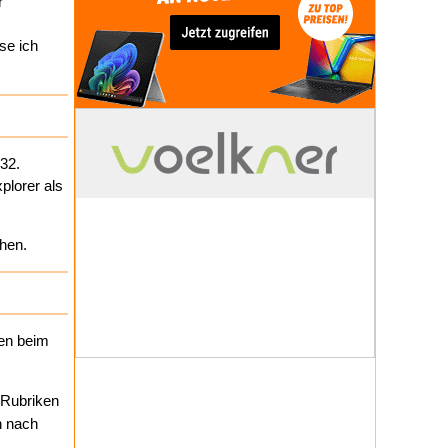
r
se ich
32.
plorer als
ehen.
gen beim
 Rubriken
n nach