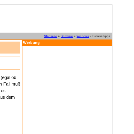
Startseite
»
Software
»
Windows
» Browsertipps
Werbung
(egal ob
m Fall muß
 es
 aus dem