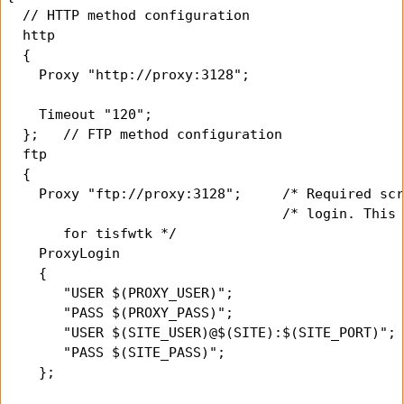
  // HTTP method configuration

  http

  {

    Proxy "http://proxy:3128";

    Timeout "120";

  };   // FTP method configuration

  ftp

  {

    Proxy "ftp://proxy:3128";     /* Required scr
                                  /* login. This 
       for tisfwtk */

    ProxyLogin

    {

       "USER $(PROXY_USER)";

       "PASS $(PROXY_PASS)";

       "USER $(SITE_USER)@$(SITE):$(SITE_PORT)";

       "PASS $(SITE_PASS)";

    };
