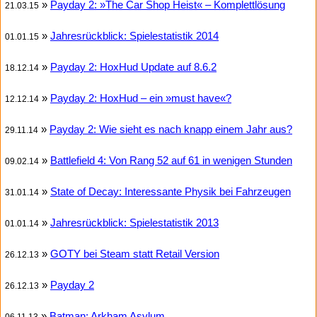
»
Payday 2: »The Car Shop Heist« – Komplettlösung
21.03.15
»
Jahresrückblick: Spielestatistik 2014
01.01.15
»
Payday 2: HoxHud Update auf 8.6.2
18.12.14
»
Payday 2: HoxHud – ein »must have«?
12.12.14
»
Payday 2: Wie sieht es nach knapp einem Jahr aus?
29.11.14
»
Battlefield 4: Von Rang 52 auf 61 in wenigen Stunden
09.02.14
»
State of Decay: Interessante Physik bei Fahrzeugen
31.01.14
»
Jahresrückblick: Spielestatistik 2013
01.01.14
»
GOTY bei Steam statt Retail Version
26.12.13
»
Payday 2
26.12.13
»
Batman: Arkham Asylum