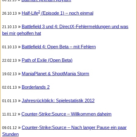
06.11.13
2
»
Half-Life
(Episode 1) – noch einmal
26.10.13
»
Battlefield 3 und 4: DirectX-Fehlermeldungen und was
21.10.13
bei mir geholfen hat
»
Battlefield 4: Open Beta – mit Fehlern
01.10.13
»
Path of Exile (Open Beta)
22.02.13
»
ManiaPlanet & ShootMania Storm
19.02.13
»
Borderlands 2
02.01.13
»
Jahresrückblick: Spielestatistik 2012
01.01.13
»
Counter-Strike:Source – Willkommen daheim
11.01.12
»
Counter-Strike:Source – Nach langer Pause ein paar
09.01.12
Stunden