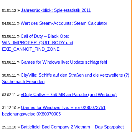
»
Jahresrückblick: Spielestatistik 2011
01.01.12
»
Wert des Steam-Accounts: Steam Calculator
04.06.11
»
Call of Duty – Black Ops:
03.06.11
WIN_IMPROPER_QUIT_BODY und
EXE_CANNOT_FIND_ZONE
»
Games for Windows live: Update schlägt fehl
03.06.11
»
CityVille: Schiffe auf den Straßen und die verzweifelte (?)
30.05.11
Suche nach Freunden
»
»Duty Calls« – 759 MB an Parodie (und Werbung)
03.02.11
»
Games for Windows live: Error 0X80072751
31.12.10
beziehungsweise 0X80070005
»
Battlefield: Bad Company 2 Vietnam – Das Sparpaket
25.12.10