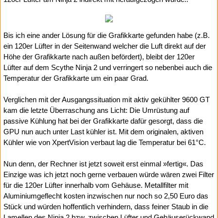
Bis ich eine ander Lösung für die Grafikkarte gefunden habe (z.B.
ein 120er Lüfter in der Seitenwand welcher die Luft direkt auf der
Höhe der Grafikkarte nach außen befördert), bleibt der 120er
Lüfter auf dem Scythe Ninja 2 und verringert so nebenbei auch die
Temperatur der Grafikkarte um ein paar Grad.
Verglichen mit der Ausgangssituation mit aktiv gekühlter 9600 GT
kam die letzte Überraschung ans Licht: Die Umrüstung auf
passive Kühlung hat bei der Grafikkarte dafür gesorgt, dass die
GPU nun auch unter Last kühler ist. Mit dem originalen, aktiven
Kühler wie von XpertVision verbaut lag die Temperatur bei 61°C.
Nun denn, der Rechner ist jetzt soweit erst einmal »fertig«. Das
Einzige was ich jetzt noch gerne verbauen würde wären zwei Filter
für die 120er Lüfter innerhalb vom Gehäuse. Metallfilter mit
Aluminiumgeflecht kosten inzwischen nur noch so 2,50 Euro das
Stück und würden hoffentlich verhindern, dass feiner Staub in die
Lamellen des Ninja 2 bzw. zwischen Lüfter und Gehäuse­rückwand